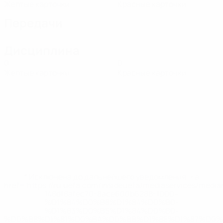
Желтые карточки
Красные карточки
Передачи
Дисциплина
0
0
Желтые карточки
Красные карточки
* Исключена до дальнейшего уведомления. <a
href='https://ru.uefa.com/insideuefa/mediaservices/medi
148df8afec70-8ace600b6288-1000--
%D1%84%D0%B8%D1%84%D0%B0-
%D1%83%D0%B5%D1%84%D0%B0-
%D0%B8%D1%81%D0%BA%D0%BB%D1%8E%D1%87%D0%