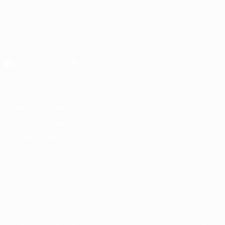
СМЕНИТЬ ЯЗЫК
Русский
English
Français
Deutsch
Русский
Español
Italiano
Português
Скачать официальное приложение
Конфиденциальность
Правила и условия
Правила в отношении cookie
Настройки куки
© 1998-2026 УЕФА. Все права защищены
Название UEFA, логотип УЕФА, а также элементы дизайна,
относящиеся к соревнованиям УЕФА, являются
зарегистрированными торговыми марками УЕФА и/или
охраняются авторским правом. Использование этих торговых
марок в коммерческих целях запрещено. Пользуясь сайтом