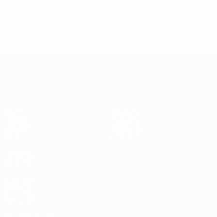
%D1%80%D0%BE%D1%81%D1%81%D0%B8%D0%B8%D1%
%D0%BA%D0%BB%D1%83%D0%B1%D1%8B-%D0%B8-
%D1%81%D0%B1%D0%BE%D1%80%D0%BD%D1%8B%D0%
%D0%B8%D0%B7-%D0%B2%D1%81%D0%B5%D1%85-
%D1%82%D1%83%D1%80%D0%BD%D0%B8%D1%80%D0%
>Подробнее</a>
Европейская квалификация
Матчи
Команды
Группы
Новости
UEFA.tv
О турнире
Стат.
Магазин
ДРУГИЕ
САЙТЫ
UEFA.com
Об УЕФА
Фонд УЕФА