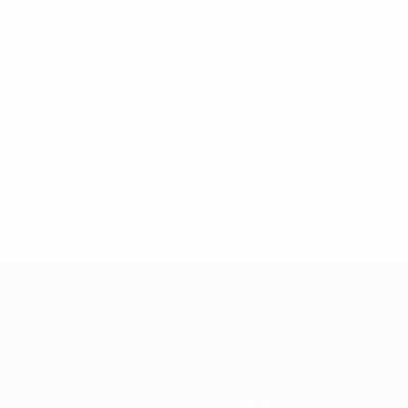
* Исключена до дальнейшего уведомления. <a
href='https://ru.uefa.com/insideuefa/mediaservices/medi
148df8afec70-8ace600b6288-1000--
%D1%84%D0%B8%D1%84%D0%B0-
%D1%83%D0%B5%D1%84%D0%B0-
%D0%B8%D1%81%D0%BA%D0%BB%D1%8E%D1%87%D0%
%D1%80%D0%BE%D1%81%D1%81%D0%B8%D0%B8%D1%
%D0%BA%D0%BB%D1%83%D0%B1%D1%8B-%D0%B8-
%D1%81%D0%B1%D0%BE%D1%80%D0%BD%D1%8B%D0%
%D0%B8%D0%B7-%D0%B2%D1%81%D0%B5%D1%85-
%D1%82%D1%83%D1%80%D0%BD%D0%B8%D1%80%D0%
>Подробнее</a>
Европейская квалификация
Матчи
Команды
Группы
Новости
UEFA.tv
О турнире