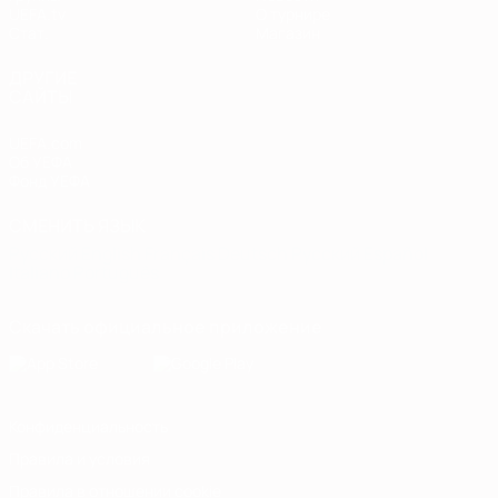
UEFA.tv
О турнире
Стат.
Магазин
ДРУГИЕ
САЙТЫ
UEFA.com
Об УЕФА
Фонд УЕФА
СМЕНИТЬ ЯЗЫК
Русский
English
Français
Deutsch
Русский
Español
Italiano
Português
Скачать официальное приложение
Конфиденциальность
Правила и условия
Правила в отношении cookie