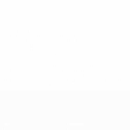
* Исключена до дальнейшего уведомления. <a
href='https://ru.uefa.com/insideuefa/mediaservices/medi
148df8afec70-8ace600b6288-1000--
%D1%84%D0%B8%D1%84%D0%B0-
%D1%83%D0%B5%D1%84%D0%B0-
%D0%B8%D1%81%D0%BA%D0%BB%D1%8E%D1%87%D0%
%D1%80%D0%BE%D1%81%D1%81%D0%B8%D0%B8%D1%
%D0%BA%D0%BB%D1%83%D0%B1%D1%8B-%D0%B8-
%D1%81%D0%B1%D0%BE%D1%80%D0%BD%D1%8B%D0%
%D0%B8%D0%B7-%D0%B2%D1%81%D0%B5%D1%85-
%D1%82%D1%83%D1%80%D0%BD%D0%B8%D1%80%D0%
>Подробнее</a>
Европейская квалификация
Матчи
Команды
Группы
Новости