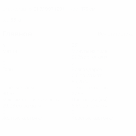
01.7.1997 (29)
173 см
ДАТА РОЖДЕНИЯ
РОСТ
68 кг
ВЕС
Главное
Вся статистика
4
231
Матчи
Минуты на поле
57,75 ср. за матч
0
2
Голы
Всего ударов
0,5 ср. за матч
0
83,25%
Голевые пасы
Точность пасов
30,57
27,55
Максимальная скорость
Дистанция (км)
29,03 ср. за матч
6,89 ср. за матч
0
0
Желтые карточки
Красные карточки