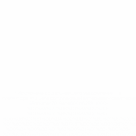
* Исключена до дальнейшего уведомления. <a
href='https://ru.uefa.com/insideuefa/mediaservices/medi
148df8afec70-8ace600b6288-1000--
%D1%84%D0%B8%D1%84%D0%B0-
%D1%83%D0%B5%D1%84%D0%B0-
%D0%B8%D1%81%D0%BA%D0%BB%D1%8E%D1%87%D0%
%D1%80%D0%BE%D1%81%D1%81%D0%B8%D0%B8%D1%
%D0%BA%D0%BB%D1%83%D0%B1%D1%8B-%D0%B8-
%D1%81%D0%B1%D0%BE%D1%80%D0%BD%D1%8B%D0%