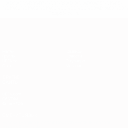
%D0%B8%D0%B7-%D0%B2%D1%81%D0%B5%D1%85-
%D1%82%D1%83%D1%80%D0%BD%D0%B8%D1%80%D0%
>Подробнее</a>
Европейская квалификация
Матчи
Команды
Группы
Новости
UEFA.tv
О турнире
Стат.
Магазин
ДРУГИЕ
САЙТЫ
UEFA.com
Об УЕФА
Фонд УЕФА
СМЕНИТЬ ЯЗЫК
Русский
English
Français
Deutsch
Русский
Español
Italiano
Português