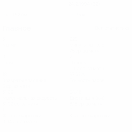
24.2.1994 (32)
192 см
75 кг
РОСТ
ВЕС
Главное
Вся статистика
3
225
Матчи
Минуты на поле
75 ср. за матч
0
2
Голы
Отборы
0,67 ср. за матч
18
87,67%
Возвраты владения
Точность пасов
6 ср. за матч
31,69
24,48
Максимальная скорость
Дистанция (км)
31,02 ср. за матч
8,16 ср. за матч
1
0
Желтые карточки
Красные карточки
0,34 ср. за матч