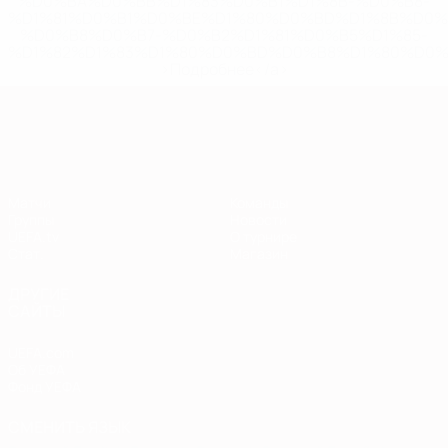
%D0%BA%D0%BB%D1%83%D0%B1%D1%8B-%D0%B8-
%D1%81%D0%B1%D0%BE%D1%80%D0%BD%D1%8B%D0%
%D0%B8%D0%B7-%D0%B2%D1%81%D0%B5%D1%85-
%D1%82%D1%83%D1%80%D0%BD%D0%B8%D1%80%D0%
>Подробнее</a>
Европейская квалификация
Матчи
Команды
Группы
Новости
UEFA.tv
О турнире
Стат.
Магазин
ДРУГИЕ
САЙТЫ
UEFA.com
Об УЕФА
Фонд УЕФА
СМЕНИТЬ ЯЗЫК