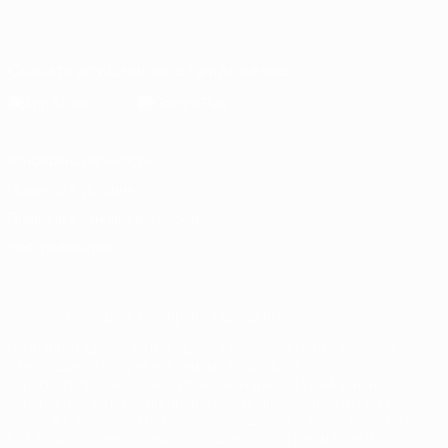
Русский
English
Français
Deutsch
Русский
Español
Italiano
Português
Скачать официальное приложение
Конфиденциальность
Правила и условия
Правила в отношении cookie
Настройки куки
© 1998-2026 УЕФА. Все права защищены
Название UEFA, логотип УЕФА, а также элементы дизайна,
относящиеся к соревнованиям УЕФА, являются
зарегистрированными торговыми марками УЕФА и/или
охраняются авторским правом. Использование этих торговых
марок в коммерческих целях запрещено. Пользуясь сайтом
UEFA.com, вы тем самым соглашаетесь с Правилами и