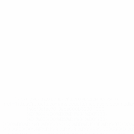
* Исключена до дальнейшего уведомления. <a
href='https://ru.uefa.com/insideuefa/mediaservices/medi
148df8afec70-8ace600b6288-1000--
%D1%84%D0%B8%D1%84%D0%B0-
%D1%83%D0%B5%D1%84%D0%B0-
%D0%B8%D1%81%D0%BA%D0%BB%D1%8E%D1%87%D0%
%D1%80%D0%BE%D1%81%D1%81%D0%B8%D0%B8%D1%