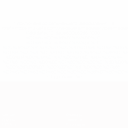
* Исключена до дальнейшего уведомления. <a
href='https://ru.uefa.com/insideuefa/mediaservices/medi
148df8afec70-8ace600b6288-1000--
%D1%84%D0%B8%D1%84%D0%B0-
%D1%83%D0%B5%D1%84%D0%B0-
%D0%B8%D1%81%D0%BA%D0%BB%D1%8E%D1%87%D0%
%D1%80%D0%BE%D1%81%D1%81%D0%B8%D0%B8%D1%
%D0%BA%D0%BB%D1%83%D0%B1%D1%8B-%D0%B8-
%D1%81%D0%B1%D0%BE%D1%80%D0%BD%D1%8B%D0%
%D0%B8%D0%B7-%D0%B2%D1%81%D0%B5%D1%85-
%D1%82%D1%83%D1%80%D0%BD%D0%B8%D1%80%D0%
>Подробнее</a>
Европейская квалификация
Матчи
Команды
Группы
Новости
UEFA.tv
О турнире