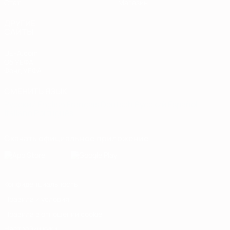
Стат.
Магазин
ДРУГИЕ
САЙТЫ
UEFA.com
Об УЕФА
Фонд УЕФА
СМЕНИТЬ ЯЗЫК
Русский
English
Français
Deutsch
Русский
Español
Italiano
Português
Скачать официальное приложение
Конфиденциальность
Правила и условия
Правила в отношении cookie
Настройки куки