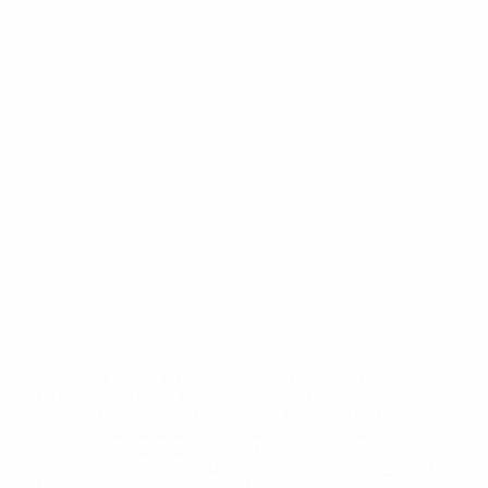
* Исключена до дальнейшего уведомления. <a
href='https://ru.uefa.com/insideuefa/mediaservices/medi
148df8afec70-8ace600b6288-1000--
%D1%84%D0%B8%D1%84%D0%B0-
%D1%83%D0%B5%D1%84%D0%B0-
%D0%B8%D1%81%D0%BA%D0%BB%D1%8E%D1%87%D0%