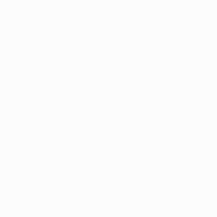
Русский
English
Français
Deutsch
Русский
Español
Italiano
Português
Скачать официальное приложение
Конфиденциальность
Правила и условия
Правила в отношении cookie
Настройки куки
© 1998-2026 УЕФА. Все права защищены
Название UEFA, логотип УЕФА, а также элементы дизайна,
относящиеся к соревнованиям УЕФА, являются
зарегистрированными торговыми марками УЕФА и/или
охраняются авторским правом. Использование этих торговых
марок в коммерческих целях запрещено. Пользуясь сайтом