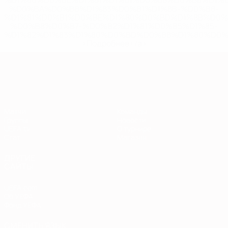
%D1%80%D0%BE%D1%81%D1%81%D0%B8%D0%B8%D1%
%D0%BA%D0%BB%D1%83%D0%B1%D1%8B-%D0%B8-
%D1%81%D0%B1%D0%BE%D1%80%D0%BD%D1%8B%D0%
%D0%B8%D0%B7-%D0%B2%D1%81%D0%B5%D1%85-
%D1%82%D1%83%D1%80%D0%BD%D0%B8%D1%80%D0%
>Подробнее</a>
Европейская квалификация
Матчи
Команды
Группы
Новости
UEFA.tv
О турнире
Стат.
Магазин
ДРУГИЕ
САЙТЫ
UEFA.com
Об УЕФА
Фонд УЕФА
СМЕНИТЬ ЯЗЫК