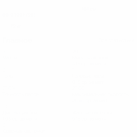
181 см
ДАТА РОЖДЕНИЯ
РОСТ
09.9.1997 (28)
72 кг
ВЕС
Главное
Вся статистика
5
29
Матчи
Минуты на поле
4,15 ср. за матч
0
1
Голы
Голевые пасы
0,15 ср. за матч
77,6%
27,66
Точность пасов
Максимальная скорость
25,45 ср. за матч
7,2
1
Дистанция (км)
Желтые карточки
1,03 ср. за матч
0,15 ср. за матч
0
Красные карточки