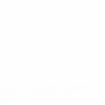
eases/news/0272-148df8afec70-8ace600b6288-1000--
B%D1%8E%D1%87%D0%B8%D0%BB%D0%B8-
%BB%D1%83%D0%B1%D1%8B-%D0%B8-
2%D1%81%D0%B5%D1%85-
дробнее</a>