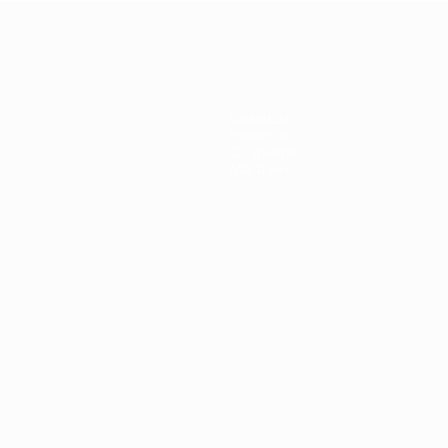
Команды
Новости
О турнире
Магазин
Português