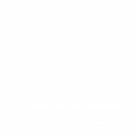
Европейская квалификация
пн 17 нояб. 2025
· Отборочный
Европейская квалификация
пт 14 нояб. 2025
· Отборочный
* Исключена до дальнейшего уведомления. <a href
%D1%84%D0%B8%D1%84%D0%B0-%D1%83
%D1%80%D0%BE%D1%81%D1%81%D0%
%D1%81%D0%B1%D0%BE%
%D1%82%D1%