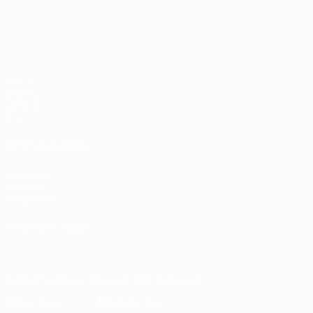
Европейская квалификация
Матчи
Группы
UEFA.tv
Стат.
ДРУГИЕ САЙТЫ
UEFA.com
Об УЕФА
Фонд УЕФА
СМЕНИТЬ ЯЗЫК
Русский
English
Français
Deutsch
Русский
Español
Italiano
Скачать официальное приложение