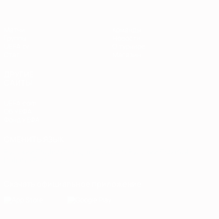
Матчи
Команды
Группы
Новости
UEFA.tv
О турнире
Стат.
Магазин
ДРУГИЕ
САЙТЫ
UEFA.com
Об УЕФА
Фонд УЕФА
СМЕНИТЬ ЯЗЫК
Русский
English
Français
Deutsch
Русский
Español
Italiano
Português
Скачать официальное приложение