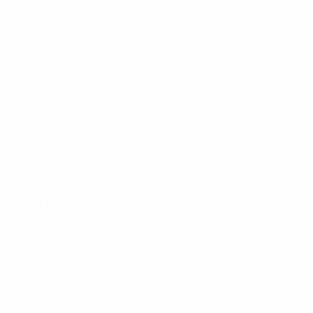
Матчи
Минуты на поле
90 ср. за матч
0
7
Голы
Сейвы
1,17 ср. за матч
4
82,34%
Сухие матчи
Точность пасов
0,67 ср. за матч
26,06
32,34
Максимальная скорость
Дистанция (км)
23,92 ср. за матч
5,39 ср. за матч
0
0
Желтые карточки
Красные карточки
Вратари
Оборона