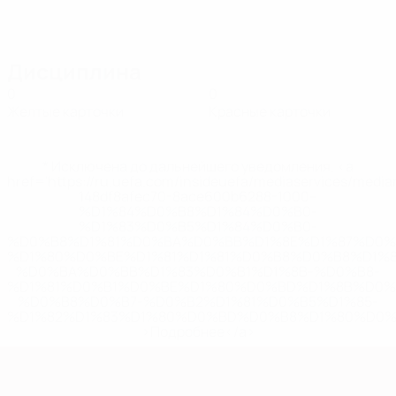
Дисциплина
0
0
Желтые карточки
Красные карточки
* Исключена до дальнейшего уведомления. <a
href='https://ru.uefa.com/insideuefa/mediaservices/medi
148df8afec70-8ace600b6288-1000--
%D1%84%D0%B8%D1%84%D0%B0-
%D1%83%D0%B5%D1%84%D0%B0-
%D0%B8%D1%81%D0%BA%D0%BB%D1%8E%D1%87%D0%
%D1%80%D0%BE%D1%81%D1%81%D0%B8%D0%B8%D1%
%D0%BA%D0%BB%D1%83%D0%B1%D1%8B-%D0%B8-
%D1%81%D0%B1%D0%BE%D1%80%D0%BD%D1%8B%D0%
%D0%B8%D0%B7-%D0%B2%D1%81%D0%B5%D1%85-
%D1%82%D1%83%D1%80%D0%BD%D0%B8%D1%80%D0%
>Подробнее</a>
Европейская квалификация