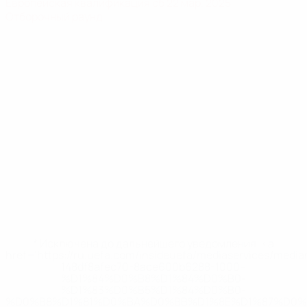
Европейская квалификация
сб 22 мар. 2025
·
Отборочный раунд
* Исключена до дальнейшего уведомления. <a
href='https://ru.uefa.com/insideuefa/mediaservices/medi
148df8afec70-8ace600b6288-1000--
%D1%84%D0%B8%D1%84%D0%B0-
%D1%83%D0%B5%D1%84%D0%B0-
%D0%B8%D1%81%D0%BA%D0%BB%D1%8E%D1%87%D0%