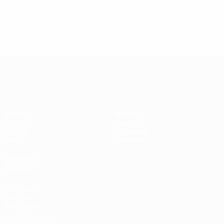
%D1%80%D0%BE%D1%81%D1%81%D0%B8%D0%B8%D1%
%D0%BA%D0%BB%D1%83%D0%B1%D1%8B-%D0%B8-
%D1%81%D0%B1%D0%BE%D1%80%D0%BD%D1%8B%D0%
%D0%B8%D0%B7-%D0%B2%D1%81%D0%B5%D1%85-
%D1%82%D1%83%D1%80%D0%BD%D0%B8%D1%80%D0%
>Подробнее</a>
Европейская квалификация
Матчи
Команды
Группы
Новости
UEFA.tv
О турнире
Стат.
Магазин
ДРУГИЕ
САЙТЫ
UEFA.com
Об УЕФА
Фонд УЕФА