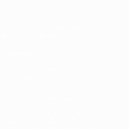
СМЕНИТЬ ЯЗЫК
Русский
English
Français
Deutsch
Русский
Español
Italiano
Português
Скачать официальное приложение
Конфиденциальность
Правила и условия
Правила в отношении cookie
Настройки куки
© 1998-2026 УЕФА. Все права защищены
Название UEFA, логотип УЕФА, а также элементы дизайна,
относящиеся к соревнованиям УЕФА, являются
зарегистрированными торговыми марками УЕФА и/или
охраняются авторским правом. Использование этих торговых
марок в коммерческих целях запрещено. Пользуясь сайтом