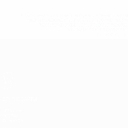
* Исключена до дальнейшего уведомления. <a href
%D1%84%D0%B8%D1%84%D0%B0-%D1%83
%D1%80%D0%BE%D1%81%D1%81%D0%
%D1%81%D0%B1%D0%BE%
%D1%82%D1%
Европейская квалификация
Матчи
Группы
UEFA.tv
Стат.
ДРУГИЕ САЙТЫ
UEFA.com
Об УЕФА
Фонд УЕФА