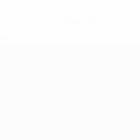
eases/news/0272-148df8afec70-8ace600b6288-1000--
B%D1%8E%D1%87%D0%B8%D0%BB%D0%B8-
%BB%D1%83%D0%B1%D1%8B-%D0%B8-
2%D1%81%D0%B5%D1%85-
дробнее</a>