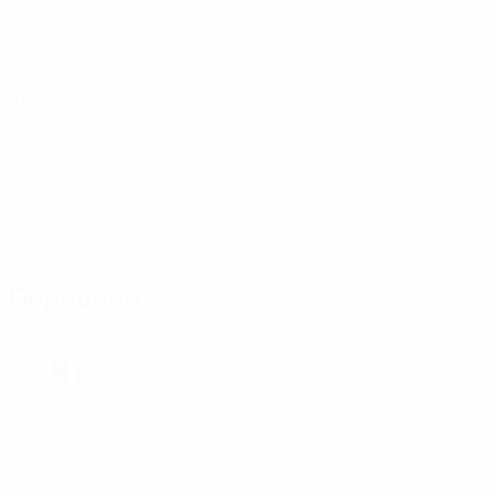
Матчи
0
Голы
81%
Точность пасов
47,6
Дистанция (км)
7,94 ср. за матч
0
Красные карточки
Передачи
81
Точность пасов