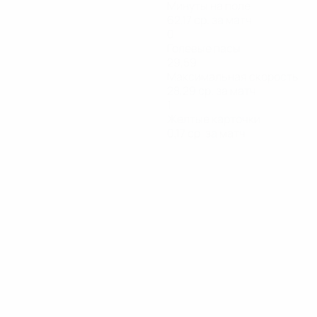
Минуты на поле
62,17 ср. за матч
0
Голевые пасы
29,59
Максимальная скорость
28,29 ср. за матч
1
Желтые карточки
0,17 ср. за матч