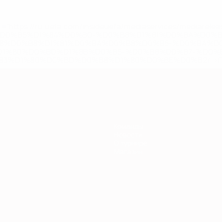
='https://ru.uefa.com/insideuefa/mediaservices/mediarel
%D0%B5%D1%84%D0%B0-%D0%B8%D1%81%D0%BA%D0%B
B8%D0%B8%D1%81%D0%BA%D0%B8%D0%B5-%D0%BA%D0
D1%80%D0%BD%D1%8B%D0%B5-%D0%B8%D0%B7-%D0%B
83%D1%80%D0%BD%D0%B8%D1%80%D0%BE%D0%B2/' >По
Команды
Новости
О турнире
Магазин