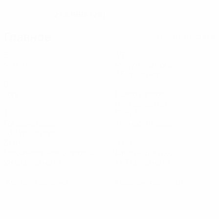
27.3.1998 (28)
ДАТА РОЖДЕНИЯ
Главное
Вся статистика
6
45
Матчи
Минуты на поле
7,5 ср. за матч
0
2
Голы
Всего ударов
0,34 ср. за матч
1
57,84%
Голевые пасы
Точность пасов
0,17 ср. за матч
31,01
9,99
Максимальная скорость
Дистанция (км)
28,2 ср. за матч
1,67 ср. за матч
0
0
Желтые карточки
Красные карточки