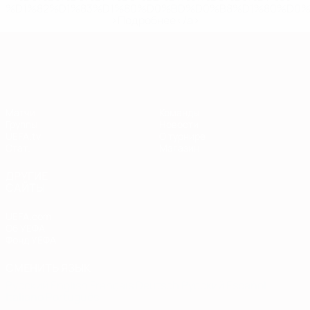
%D1%82%D1%83%D1%80%D0%BD%D0%B8%D1%80%D0%
>Подробнее</a>
Европейская квалификация
Матчи
Команды
Группы
Новости
UEFA.tv
О турнире
Стат.
Магазин
ДРУГИЕ
САЙТЫ
UEFA.com
Об УЕФА
Фонд УЕФА
СМЕНИТЬ ЯЗЫК
Русский
English
Français
Deutsch
Русский
Español
Italiano
Português