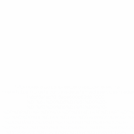
* Исключена до дальнейшего уведомления. <a
href='https://ru.uefa.com/insideuefa/mediaservices/medi
148df8afec70-8ace600b6288-1000--
%D1%84%D0%B8%D1%84%D0%B0-
%D1%83%D0%B5%D1%84%D0%B0-
%D0%B8%D1%81%D0%BA%D0%BB%D1%8E%D1%87%D0%
%D1%80%D0%BE%D1%81%D1%81%D0%B8%D0%B8%D1%
%D0%BA%D0%BB%D1%83%D0%B1%D1%8B-%D0%B8-
%D1%81%D0%B1%D0%BE%D1%80%D0%BD%D1%8B%D0%
%D0%B8%D0%B7-%D0%B2%D1%81%D0%B5%D1%85-