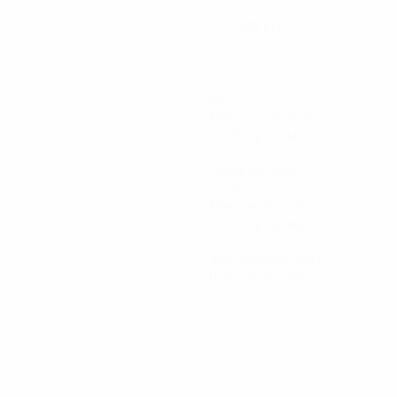
196 см
РОСТ
93
Минуты на поле
23,25 ср. за матч
0
Голевые пасы
32,92
Максимальная скорость
30,57 ср. за матч
1
Желтые карточки
0,25 ср. за матч