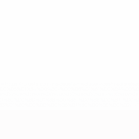
='https://ru.uefa.com/insideuefa/mediaservices/mediarel
%D0%B5%D1%84%D0%B0-%D0%B8%D1%81%D0%BA%D0%B
B8%D0%B8%D1%81%D0%BA%D0%B8%D0%B5-%D0%BA%D0
D1%80%D0%BD%D1%8B%D0%B5-%D0%B8%D0%B7-%D0%B
83%D1%80%D0%BD%D0%B8%D1%80%D0%BE%D0%B2/' >По