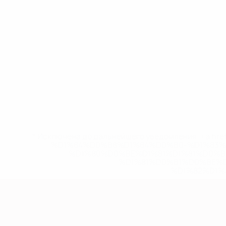
* Исключена до дальнейшего уведомления. <a href
%D1%84%D0%B8%D1%84%D0%B0-%D1%83
%D1%80%D0%BE%D1%81%D1%81%D0%
%D1%81%D0%B1%D0%BE%
%D1%82%D1%
Европейская квалификация