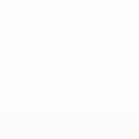
eases/news/0272-148df8afec70-8ace600b6288-1000--
B%D1%8E%D1%87%D0%B8%D0%BB%D0%B8-
%BB%D1%83%D0%B1%D1%8B-%D0%B8-
2%D1%81%D0%B5%D1%85-
дробнее</a>