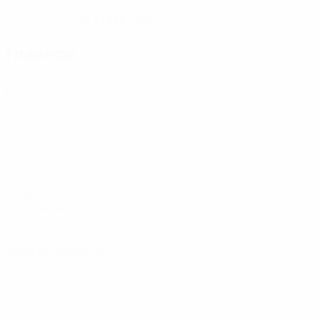
01.7.1998 (28)
ДАТА РОЖДЕНИЯ
Главное
4
Матчи
0
Голы
75%
Точность пасов
13,48
Дистанция (км)
3,37 ср. за матч
0
Красные карточки