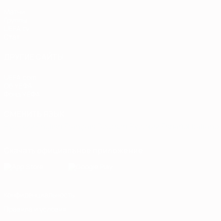
Матчи
Группы
UEFA.tv
Стат.
ДРУГИЕ САЙТЫ
UEFA.com
Об УЕФА
Фонд УЕФА
СМЕНИТЬ ЯЗЫК
Русский
English
Français
Deutsch
Русский
Español
Italiano
Скачать официальное приложение
Конфиденциальность
Правила и условия