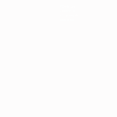
Команды
Новости
О турнире
Магазин
Português