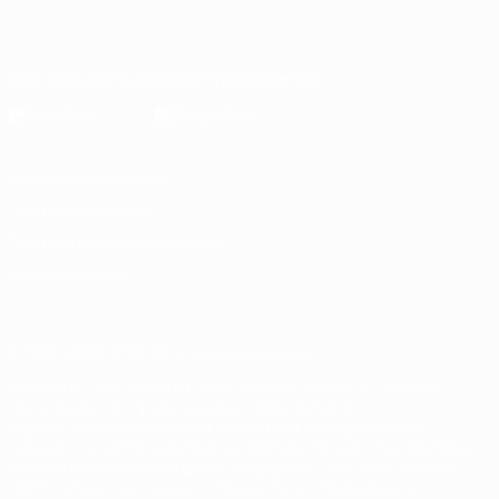
Русский
English
Français
Deutsch
Русский
Español
Italiano
Português
Скачать официальное приложение
Конфиденциальность
Правила и условия
Правила в отношении cookie
Настройки куки
© 1998-2026 УЕФА. Все права защищены
Название UEFA, логотип УЕФА, а также элементы дизайна,
относящиеся к соревнованиям УЕФА, являются
зарегистрированными торговыми марками УЕФА и/или
охраняются авторским правом. Использование этих торговых
марок в коммерческих целях запрещено. Пользуясь сайтом
UEFA.com, вы тем самым соглашаетесь с Правилами и