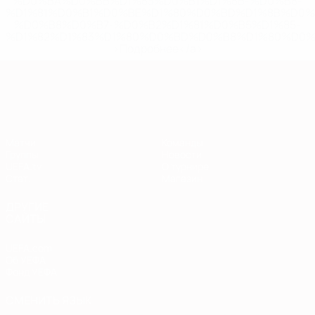
%D0%BA%D0%BB%D1%83%D0%B1%D1%8B-%D0%B8-
%D1%81%D0%B1%D0%BE%D1%80%D0%BD%D1%8B%D0%
%D0%B8%D0%B7-%D0%B2%D1%81%D0%B5%D1%85-
%D1%82%D1%83%D1%80%D0%BD%D0%B8%D1%80%D0%
>Подробнее</a>
Европейская квалификация
Матчи
Команды
Группы
Новости
UEFA.tv
О турнире
Стат.
Магазин
ДРУГИЕ
САЙТЫ
UEFA.com
Об УЕФА
Фонд УЕФА
СМЕНИТЬ ЯЗЫК