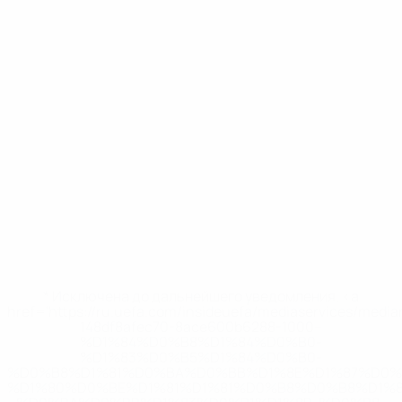
* Исключена до дальнейшего уведомления. <a
href='https://ru.uefa.com/insideuefa/mediaservices/medi
148df8afec70-8ace600b6288-1000--
%D1%84%D0%B8%D1%84%D0%B0-
%D1%83%D0%B5%D1%84%D0%B0-
%D0%B8%D1%81%D0%BA%D0%BB%D1%8E%D1%87%D0%
%D1%80%D0%BE%D1%81%D1%81%D0%B8%D0%B8%D1%