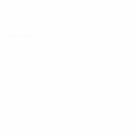
3
2
НОМЕР В КЛУБЕ
НОМЕР В СБОРНОЙ
Гибралтар
СТРАНА
ДАТА РОЖДЕНИЯ
23.6.2000 (26)
Главное
Вся статистика
5
233
Матчи
Минуты на поле
38,84 ср. за матч
0
2
Голы
Отборы
0,34 ср. за матч
13
84,4%
Возвраты владения
Точность пасов
2,17 ср. за матч
30,98
25,61
Максимальная скорость
Дистанция (км)
29,1 ср. за матч
4,27 ср. за матч
0
0
Желтые карточки
Красные карточки