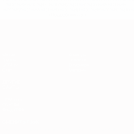
%D0%B8%D0%B7-%D0%B2%D1%81%D0%B5%D1%85-
%D1%82%D1%83%D1%80%D0%BD%D0%B8%D1%80%D0%
>Подробнее</a>
Европейская квалификация
Матчи
Команды
Группы
Новости
UEFA.tv
О турнире
Стат.
Магазин
ДРУГИЕ
САЙТЫ
UEFA.com
Об УЕФА
Фонд УЕФА
СМЕНИТЬ ЯЗЫК
Русский
English
Français
Deutsch
Русский
Español