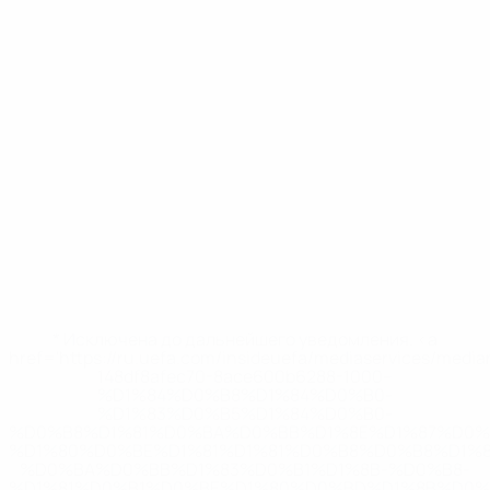
* Исключена до дальнейшего уведомления. <a
href='https://ru.uefa.com/insideuefa/mediaservices/medi
148df8afec70-8ace600b6288-1000--
%D1%84%D0%B8%D1%84%D0%B0-
%D1%83%D0%B5%D1%84%D0%B0-
%D0%B8%D1%81%D0%BA%D0%BB%D1%8E%D1%87%D0%
%D1%80%D0%BE%D1%81%D1%81%D0%B8%D0%B8%D1%
%D0%BA%D0%BB%D1%83%D0%B1%D1%8B-%D0%B8-
%D1%81%D0%B1%D0%BE%D1%80%D0%BD%D1%8B%D0%