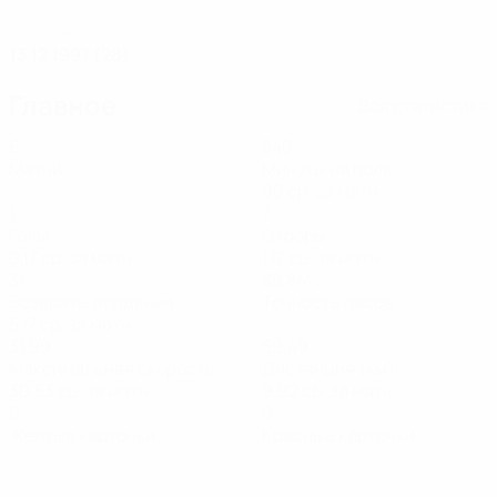
ДАТА РОЖДЕНИЯ
13.12.1997 (28)
Главное
Вся статистика
6
540
Матчи
Минуты на поле
90 ср. за матч
1
7
Голы
Отборы
0,17 ср. за матч
1,17 ср. за матч
31
85,84%
Возвраты владения
Точность пасов
5,17 ср. за матч
31,99
59,49
Максимальная скорость
Дистанция (км)
30,53 ср. за матч
9,92 ср. за матч
0
0
Желтые карточки
Красные карточки