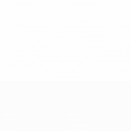
Желтые карточки
Красные карточки
* Исключена до дальнейшего уведомления. <a
href='https://ru.uefa.com/insideuefa/mediaservices/medi
148df8afec70-8ace600b6288-1000--
%D1%84%D0%B8%D1%84%D0%B0-
%D1%83%D0%B5%D1%84%D0%B0-
%D0%B8%D1%81%D0%BA%D0%BB%D1%8E%D1%87%D0%
%D1%80%D0%BE%D1%81%D1%81%D0%B8%D0%B8%D1%
%D0%BA%D0%BB%D1%83%D0%B1%D1%8B-%D0%B8-
%D1%81%D0%B1%D0%BE%D1%80%D0%BD%D1%8B%D0%
%D0%B8%D0%B7-%D0%B2%D1%81%D0%B5%D1%85-
%D1%82%D1%83%D1%80%D0%BD%D0%B8%D1%80%D0%
>Подробнее</a>
Европейская квалификация
Матчи
Команды
Группы
Новости
UEFA.tv
О турнире
Стат.
Магазин