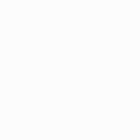
ДРУГИЕ
САЙТЫ
UEFA.com
Об УЕФА
Фонд УЕФА
СМЕНИТЬ ЯЗЫК
Русский
English
Français
Deutsch
Русский
Español
Italiano
Português
Скачать официальное приложение
Конфиденциальность
Правила и условия
Правила в отношении cookie
Настройки куки