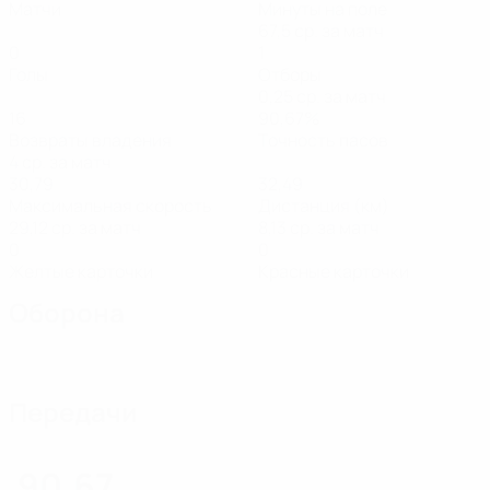
Матчи
Минуты на поле
67,5 ср. за матч
0
1
Голы
Отборы
0,25 ср. за матч
16
90,67%
Возвраты владения
Точность пасов
4 ср. за матч
30,79
32,49
Максимальная скорость
Дистанция (км)
29,12 ср. за матч
8,13 ср. за матч
0
0
Желтые карточки
Красные карточки
Оборона
Передачи
90,67