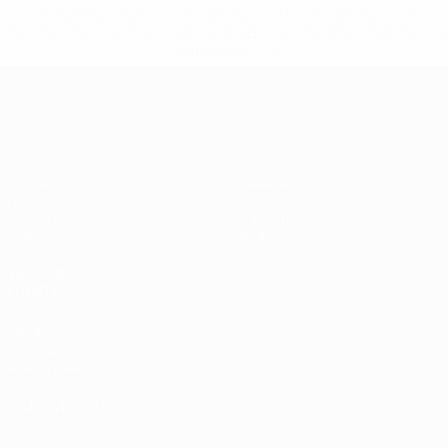
%D0%B8%D0%B7-%D0%B2%D1%81%D0%B5%D1%85-
%D1%82%D1%83%D1%80%D0%BD%D0%B8%D1%80%D0%
>Подробнее</a>
Европейская квалификация
Матчи
Команды
Группы
Новости
UEFA.tv
О турнире
Стат.
Магазин
ДРУГИЕ
САЙТЫ
UEFA.com
Об УЕФА
Фонд УЕФА
СМЕНИТЬ ЯЗЫК
Русский
English
Français
Deutsch
Русский
Español