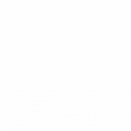
* Исключена до дальнейшего уведомления. <a
href='https://ru.uefa.com/insideuefa/mediaservices/medi
148df8afec70-8ace600b6288-1000--
%D1%84%D0%B8%D1%84%D0%B0-
%D1%83%D0%B5%D1%84%D0%B0-
%D0%B8%D1%81%D0%BA%D0%BB%D1%8E%D1%87%D0%
%D1%80%D0%BE%D1%81%D1%81%D0%B8%D0%B8%D1%
%D0%BA%D0%BB%D1%83%D0%B1%D1%8B-%D0%B8-
%D1%81%D0%B1%D0%BE%D1%80%D0%BD%D1%8B%D0%