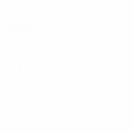
ДАТА РОЖДЕНИЯ
27.4.1998 (28)
Главное
Вся статистика
5
270
Матчи
Минуты на поле
54 ср. за матч
2
0
Голы
Голевые пасы
0,4 ср. за матч
91%
30,13
Точность пасов
Максимальная скорость
27,78 ср. за матч
31,15
0
Дистанция (км)
Желтые карточки
6,23 ср. за матч
0
Красные карточки