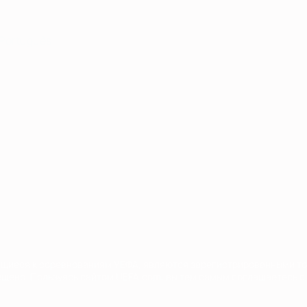
Português
сящиеся к соревнованиям УЕФА, являются зарегистрированными т
щено. Пользуясь сайтом UEFA.com, вы тем самым соглашаетесь с 