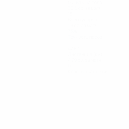
Минуты на поле
36,8 ср. за матч
18
Всего ударов
1,8 ср. за матч
73%
Точность пасов
47,82
Дистанция (км)
4,79 ср. за матч
0
Красные карточки