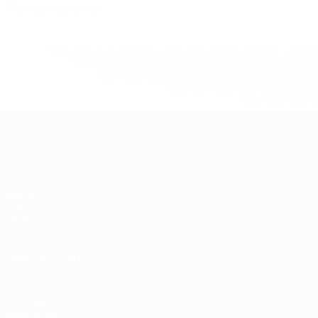
Желтые карточки
* Исключена до дальнейшего уведомления. <a href
%D1%84%D0%B8%D1%84%D0%B0-%D1%83
%D1%80%D0%BE%D1%81%D1%81%D0%
%D1%81%D0%B1%D0%BE%
%D1%82%D1%
Европейская квалификация
Матчи
Группы
UEFA.tv
Стат.
ДРУГИЕ САЙТЫ
UEFA.com
Об УЕФА
Фонд УЕФА