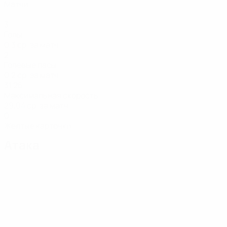
Матчи
3
Голы
0,3 ср. за матч
2
Голевые пасы
0,2 ср. за матч
31,25
Максимальная скорость
29,04 ср. за матч
0
Желтые карточки
Атака