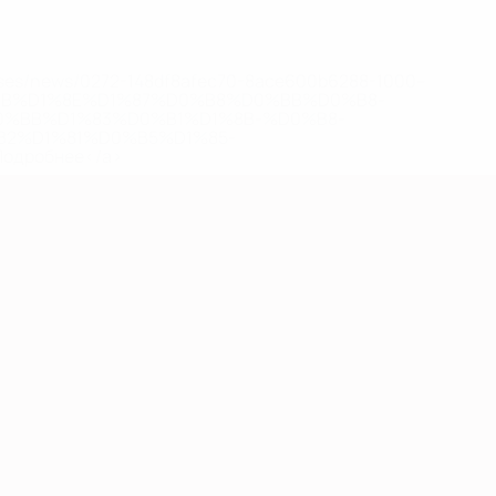
eases/news/0272-148df8afec70-8ace600b6288-1000--
B%D1%8E%D1%87%D0%B8%D0%BB%D0%B8-
%BB%D1%83%D0%B1%D1%8B-%D0%B8-
2%D1%81%D0%B5%D1%85-
дробнее</a>