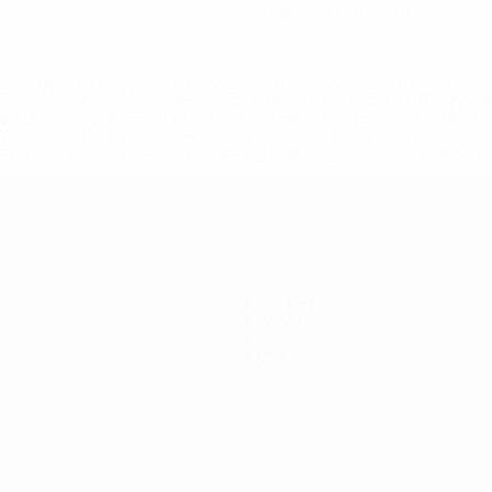
Красные карточки
='https://ru.uefa.com/insideuefa/mediaservices/mediarel
%D0%B5%D1%84%D0%B0-%D0%B8%D1%81%D0%BA%D0%B
B8%D0%B8%D1%81%D0%BA%D0%B8%D0%B5-%D0%BA%D0
D1%80%D0%BD%D1%8B%D0%B5-%D0%B8%D0%B7-%D0%B
83%D1%80%D0%BD%D0%B8%D1%80%D0%BE%D0%B2/' >По
Команды
Новости
О турнире
Магазин