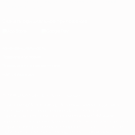
Русский
English
Français
Deutsch
Русский
Español
Italiano
Português
Скачать официальное приложение
Конфиденциальность
Правила и условия
Правила в отношении cookie
Настройки куки
© 1998-2026 УЕФА. Все права защищены
Название UEFA, логотип УЕФА, а также элементы дизайна,
относящиеся к соревнованиям УЕФА, являются
зарегистрированными торговыми марками УЕФА и/или
охраняются авторским правом. Использование этих торговых
марок в коммерческих целях запрещено. Пользуясь сайтом
UEFA.com, вы тем самым соглашаетесь с Правилами и