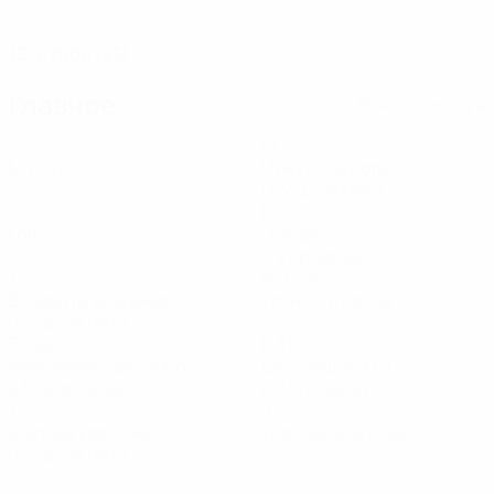
ДАТА РОЖДЕНИЯ
13.9.2000 (25)
Главное
Вся статистика
3
87
Матчи
Минуты на поле
17,4 ср. за матч
0
1
Голы
Отборы
0,2 ср. за матч
1
82,67%
Возвраты владения
Точность пасов
0,2 ср. за матч
30,22
11,31
Максимальная скорость
Дистанция (км)
27,09 ср. за матч
2,27 ср. за матч
1
0
Желтые карточки
Красные карточки
0,2 ср. за матч