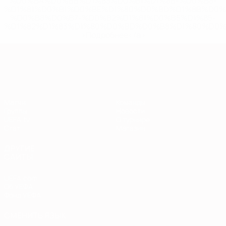
%D0%BA%D0%BB%D1%83%D0%B1%D1%8B-%D0%B8-
%D1%81%D0%B1%D0%BE%D1%80%D0%BD%D1%8B%D0%
%D0%B8%D0%B7-%D0%B2%D1%81%D0%B5%D1%85-
%D1%82%D1%83%D1%80%D0%BD%D0%B8%D1%80%D0%
>Подробнее</a>
Европейская квалификация
Матчи
Команды
Группы
Новости
UEFA.tv
О турнире
Стат.
Магазин
ДРУГИЕ
САЙТЫ
UEFA.com
Об УЕФА
Фонд УЕФА
СМЕНИТЬ ЯЗЫК