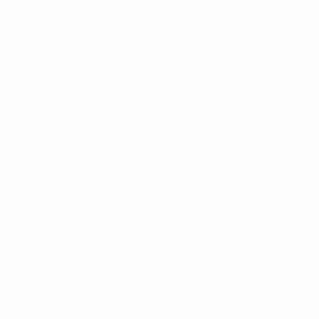
* Исключена до дальнейшего уведомления. <a
href='https://ru.uefa.com/insideuefa/mediaservices/medi
148df8afec70-8ace600b6288-1000--
%D1%84%D0%B8%D1%84%D0%B0-
%D1%83%D0%B5%D1%84%D0%B0-
%D0%B8%D1%81%D0%BA%D0%BB%D1%8E%D1%87%D0%
%D1%80%D0%BE%D1%81%D1%81%D0%B8%D0%B8%D1%