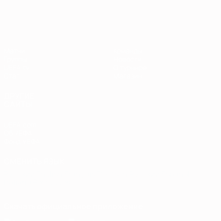
Европейская квалификация
Матчи
Команды
Группы
Новости
UEFA.tv
О турнире
Стат.
Магазин
ДРУГИЕ
САЙТЫ
UEFA.com
Об УЕФА
Фонд УЕФА
СМЕНИТЬ ЯЗЫК
Русский
English
Français
Deutsch
Русский
Español
Italiano
Português
Скачать официальное приложение