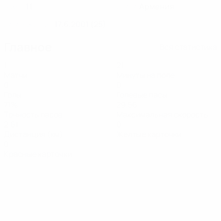
11
Армения
НОМЕР
СТРАНА
17.6.2001 (25)
ДАТА РОЖДЕНИЯ
Главное
Вся статистика
1
21
Матчи
Минуты на поле
0
0
Голы
Голевые пасы
71%
29,56
Точность пасов
Максимальная скорость
2,61
0
Дистанция (км)
Желтые карточки
0
Красные карточки