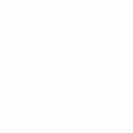
* Исключена до дальнейшего уведомления. <a
href='https://ru.uefa.com/insideuefa/mediaservices/medi
148df8afec70-8ace600b6288-1000--
%D1%84%D0%B8%D1%84%D0%B0-
%D1%83%D0%B5%D1%84%D0%B0-
%D0%B8%D1%81%D0%BA%D0%BB%D1%8E%D1%87%D0%
%D1%80%D0%BE%D1%81%D1%81%D0%B8%D0%B8%D1%
%D0%BA%D0%BB%D1%83%D0%B1%D1%8B-%D0%B8-
%D1%81%D0%B1%D0%BE%D1%80%D0%BD%D1%8B%D0%
%D0%B8%D0%B7-%D0%B2%D1%81%D0%B5%D1%85-
%D1%82%D1%83%D1%80%D0%BD%D0%B8%D1%80%D0%
>Подробнее</a>