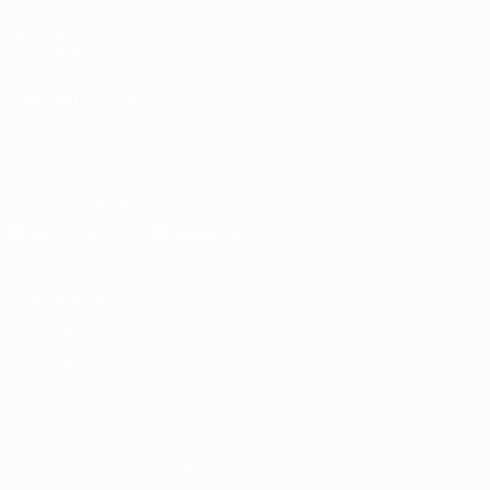
UEFA.com
Об УЕФА
Фонд УЕФА
СМЕНИТЬ ЯЗЫК
Русский
English
Français
Deutsch
Русский
Español
Italiano
Português
Скачать официальное приложение
Конфиденциальность
Правила и условия
Правила в отношении cookie
Настройки куки
© 1998-2026 УЕФА. Все права защищены