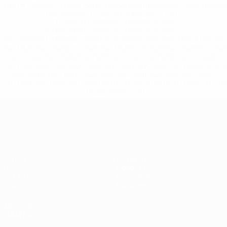
href='https://ru.uefa.com/insideuefa/mediaservices/medi
148df8afec70-8ace600b6288-1000--
%D1%84%D0%B8%D1%84%D0%B0-
%D1%83%D0%B5%D1%84%D0%B0-
%D0%B8%D1%81%D0%BA%D0%BB%D1%8E%D1%87%D0%
%D1%80%D0%BE%D1%81%D1%81%D0%B8%D0%B8%D1%
%D0%BA%D0%BB%D1%83%D0%B1%D1%8B-%D0%B8-
%D1%81%D0%B1%D0%BE%D1%80%D0%BD%D1%8B%D0%
%D0%B8%D0%B7-%D0%B2%D1%81%D0%B5%D1%85-
%D1%82%D1%83%D1%80%D0%BD%D0%B8%D1%80%D0%
>Подробнее</a>
Европейская квалификация
Матчи
Команды
Группы
Новости
UEFA.tv
О турнире
Стат.
Магазин
ДРУГИЕ
САЙТЫ