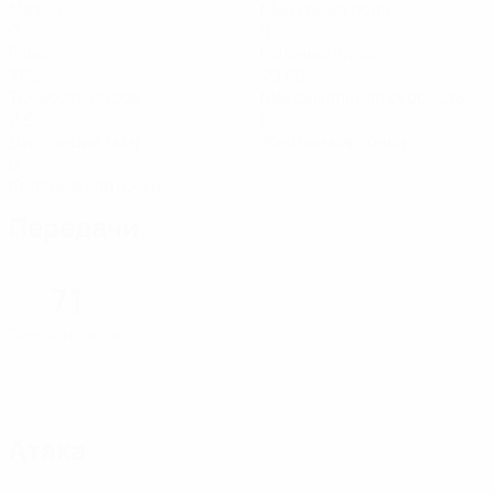
Матчи
Минуты на поле
0
0
Голы
Голевые пасы
71%
29,56
Точность пасов
Максимальная скорость
2,61
0
Дистанция (км)
Желтые карточки
0
Красные карточки
Передачи
71
Точность пасов
Атака