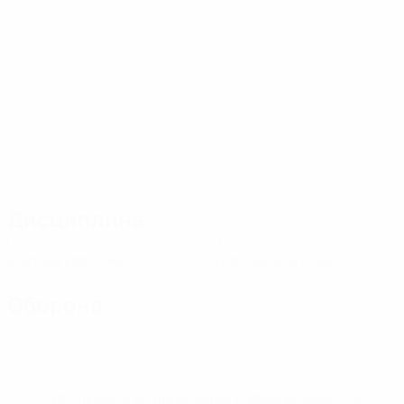
Дисциплина
0
0
Желтые карточки
Красные карточки
Оборона
* Исключена до дальнейшего уведомления. <a