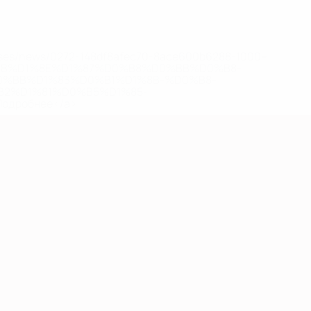
eases/news/0272-148df8afec70-8ace600b6288-1000--
B%D1%8E%D1%87%D0%B8%D0%BB%D0%B8-
%BB%D1%83%D0%B1%D1%8B-%D0%B8-
2%D1%81%D0%B5%D1%85-
дробнее</a>