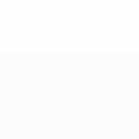
* Исключена до дальнейшего уведомления. <a href
%D1%84%D0%B8%D1%84%D0%B0-%D1%83
%D1%80%D0%BE%D1%81%D1%81%D0%
%D1%81%D0%B1%D0%BE%
%D1%82%D1%
Европейская квалификация
Матчи
Группы
UEFA.tv
Стат.
ДРУГИЕ САЙТЫ
UEFA.com
Об УЕФА