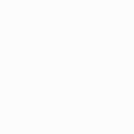
Português
сящиеся к соревнованиям УЕФА, являются зарегистрированными т
щено. Пользуясь сайтом UEFA.com, вы тем самым соглашаетесь с 