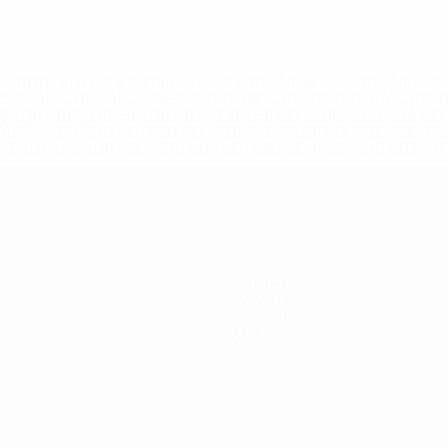
='https://ru.uefa.com/insideuefa/mediaservices/mediarel
%D0%B5%D1%84%D0%B0-%D0%B8%D1%81%D0%BA%D0%B
B8%D0%B8%D1%81%D0%BA%D0%B8%D0%B5-%D0%BA%D0
D1%80%D0%BD%D1%8B%D0%B5-%D0%B8%D0%B7-%D0%B
83%D1%80%D0%BD%D0%B8%D1%80%D0%BE%D0%B2/' >По
Команды
Новости
О турнире
Магазин