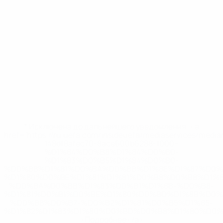
* Исключена до дальнейшего уведомления. <a
href='https://ru.uefa.com/insideuefa/mediaservices/medi
148df8afec70-8ace600b6288-1000--
%D1%84%D0%B8%D1%84%D0%B0-
%D1%83%D0%B5%D1%84%D0%B0-
%D0%B8%D1%81%D0%BA%D0%BB%D1%8E%D1%87%D0%
%D1%80%D0%BE%D1%81%D1%81%D0%B8%D0%B8%D1%
%D0%BA%D0%BB%D1%83%D0%B1%D1%8B-%D0%B8-
%D1%81%D0%B1%D0%BE%D1%80%D0%BD%D1%8B%D0%
%D0%B8%D0%B7-%D0%B2%D1%81%D0%B5%D1%85-
%D1%82%D1%83%D1%80%D0%BD%D0%B8%D1%80%D0%
>Подробнее</a>