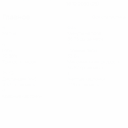
18.12.2000 (25)
Главное
Вся статистика
8
694
Матчи
Минуты на поле
86,75 ср. за матч
0
0
Голы
Голевые пасы
70,38%
33,64
Точность пасов
Максимальная скорость
30,87 ср. за матч
75,39
1
Дистанция (км)
Желтые карточки
9,43 ср. за матч
0,13 ср. за матч
0
Красные карточки