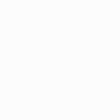
Европейская квалификация
Матчи
Команды
Группы
Новости
UEFA.tv
О турнире
Стат.
Магазин
ДРУГИЕ
САЙТЫ
UEFA.com
Об УЕФА
Фонд УЕФА
СМЕНИТЬ ЯЗЫК
Русский
English
Français
Deutsch
Русский
Español
Italiano
Português
Скачать официальное приложение