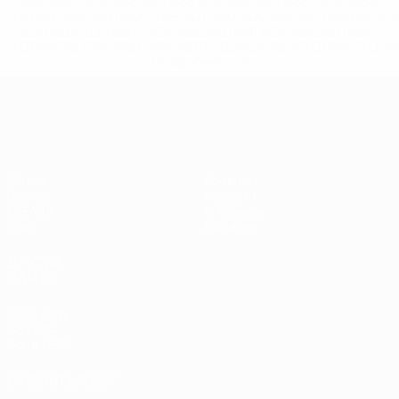
%D0%BA%D0%BB%D1%83%D0%B1%D1%8B-%D0%B8-
%D1%81%D0%B1%D0%BE%D1%80%D0%BD%D1%8B%D0%
%D0%B8%D0%B7-%D0%B2%D1%81%D0%B5%D1%85-
%D1%82%D1%83%D1%80%D0%BD%D0%B8%D1%80%D0%
>Подробнее</a>
Европейская квалификация
Матчи
Команды
Группы
Новости
UEFA.tv
О турнире
Стат.
Магазин
ДРУГИЕ
САЙТЫ
UEFA.com
Об УЕФА
Фонд УЕФА
СМЕНИТЬ ЯЗЫК