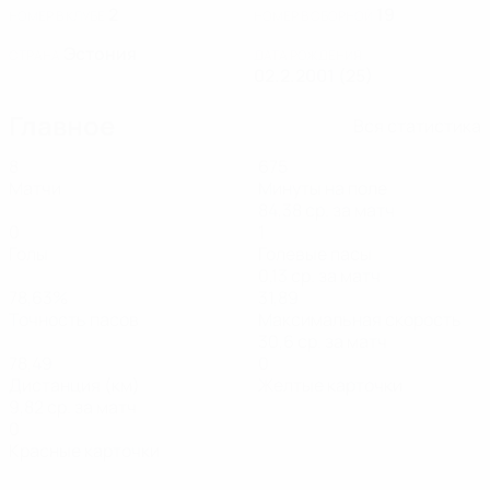
2
19
НОМЕР В КЛУБЕ
НОМЕР В СБОРНОЙ
Эстония
СТРАНА
ДАТА РОЖДЕНИЯ
02.2.2001 (25)
Главное
Вся статистика
8
675
Матчи
Минуты на поле
84,38 ср. за матч
0
1
Голы
Голевые пасы
0,13 ср. за матч
78,63%
31,89
Точность пасов
Максимальная скорость
30,6 ср. за матч
78,49
0
Дистанция (км)
Желтые карточки
9,82 ср. за матч
0
Красные карточки