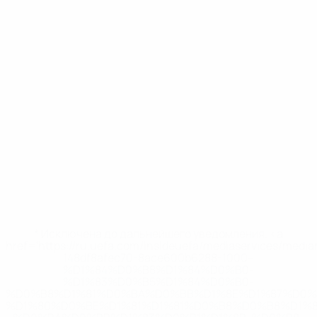
* Исключена до дальнейшего уведомления. <a
href='https://ru.uefa.com/insideuefa/mediaservices/medi
148df8afec70-8ace600b6288-1000--
%D1%84%D0%B8%D1%84%D0%B0-
%D1%83%D0%B5%D1%84%D0%B0-
%D0%B8%D1%81%D0%BA%D0%BB%D1%8E%D1%87%D0%
%D1%80%D0%BE%D1%81%D1%81%D0%B8%D0%B8%D1%