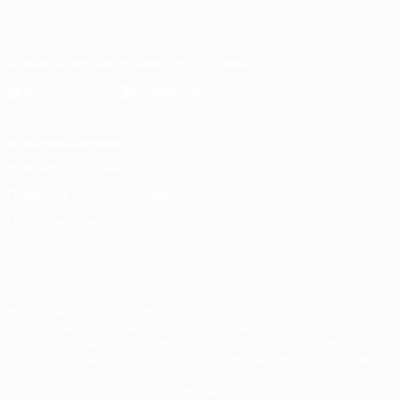
Русский
English
Français
Deutsch
Русский
Español
Italiano
Português
Скачать официальное приложение
Конфиденциальность
Правила и условия
Правила в отношении cookie
Настройки куки
© 1998-2026 УЕФА. Все права защищены
Название UEFA, логотип УЕФА, а также элементы дизайна,
относящиеся к соревнованиям УЕФА, являются
зарегистрированными торговыми марками УЕФА и/или
охраняются авторским правом. Использование этих торговых
марок в коммерческих целях запрещено. Пользуясь сайтом
UEFA.com, вы тем самым соглашаетесь с Правилами и