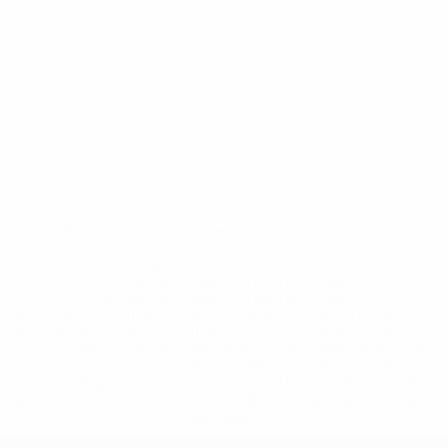
* Исключена до дальнейшего уведомления. <a
href='https://ru.uefa.com/insideuefa/mediaservices/medi
148df8afec70-8ace600b6288-1000--
%D1%84%D0%B8%D1%84%D0%B0-
%D1%83%D0%B5%D1%84%D0%B0-
%D0%B8%D1%81%D0%BA%D0%BB%D1%8E%D1%87%D0%
%D1%80%D0%BE%D1%81%D1%81%D0%B8%D0%B8%D1%
%D0%BA%D0%BB%D1%83%D0%B1%D1%8B-%D0%B8-
%D1%81%D0%B1%D0%BE%D1%80%D0%BD%D1%8B%D0%
%D0%B8%D0%B7-%D0%B2%D1%81%D0%B5%D1%85-
%D1%82%D1%83%D1%80%D0%BD%D0%B8%D1%80%D0%
>Подробнее</a>