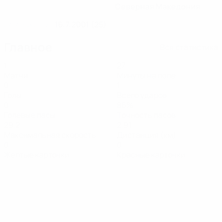
Северная Македония
16.7.2001 (25)
ДАТА РОЖДЕНИЯ
Главное
Вся статистика
1
27
Матчи
Минуты на поле
0
1
Голы
Всего ударов
0
86%
Голевые пасы
Точность пасов
29,2
2,91
Максимальная скорость
Дистанция (км)
0
0
Желтые карточки
Красные карточки