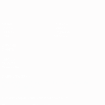
Европейская квалификация
Матчи
Команды
Группы
Новости
UEFA.tv
О турнире
Стат.
Магазин
ДРУГИЕ
САЙТЫ
UEFA.com
Об УЕФА
Фонд УЕФА
СМЕНИТЬ ЯЗЫК
Русский
English
Français
Deutsch
Русский
Español
Italiano
Português
Скачать официальное приложение