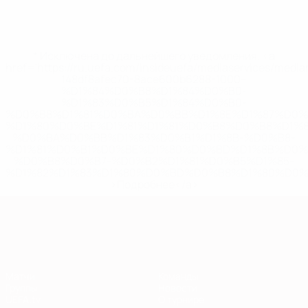
* Исключена до дальнейшего уведомления. <a
href='https://ru.uefa.com/insideuefa/mediaservices/medi
148df8afec70-8ace600b6288-1000--
%D1%84%D0%B8%D1%84%D0%B0-
%D1%83%D0%B5%D1%84%D0%B0-
%D0%B8%D1%81%D0%BA%D0%BB%D1%8E%D1%87%D0%
%D1%80%D0%BE%D1%81%D1%81%D0%B8%D0%B8%D1%
%D0%BA%D0%BB%D1%83%D0%B1%D1%8B-%D0%B8-
%D1%81%D0%B1%D0%BE%D1%80%D0%BD%D1%8B%D0%
%D0%B8%D0%B7-%D0%B2%D1%81%D0%B5%D1%85-
%D1%82%D1%83%D1%80%D0%BD%D0%B8%D1%80%D0%
>Подробнее</a>
Европейская квалификация
Матчи
Команды
Группы
Новости
UEFA.tv
О турнире