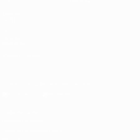
Стат.
Магазин
ДРУГИЕ
САЙТЫ
UEFA.com
Об УЕФА
Фонд УЕФА
СМЕНИТЬ ЯЗЫК
Русский
English
Français
Deutsch
Русский
Español
Italiano
Português
Скачать официальное приложение
Конфиденциальность
Правила и условия
Правила в отношении cookie
Настройки куки