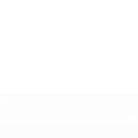
='https://ru.uefa.com/insideuefa/mediaservices/mediarel
%D0%B5%D1%84%D0%B0-%D0%B8%D1%81%D0%BA%D0%B
B8%D0%B8%D1%81%D0%BA%D0%B8%D0%B5-%D0%BA%D0
D1%80%D0%BD%D1%8B%D0%B5-%D0%B8%D0%B7-%D0%B
83%D1%80%D0%BD%D0%B8%D1%80%D0%BE%D0%B2/' >По