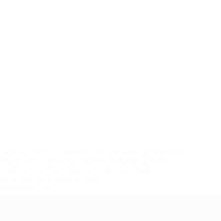
eases/news/0272-148df8afec70-8ace600b6288-1000--
B%D1%8E%D1%87%D0%B8%D0%BB%D0%B8-
%BB%D1%83%D0%B1%D1%8B-%D0%B8-
2%D1%81%D0%B5%D1%85-
дробнее</a>