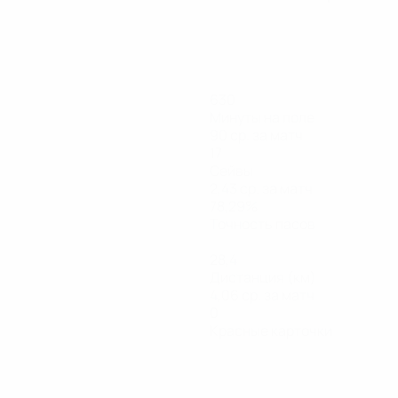
630
Минуты на поле
90 ср. за матч
17
Сейвы
2,43 ср. за матч
78,29%
Точность пасов
28,4
Дистанция (км)
4,06 ср. за матч
0
Красные карточки