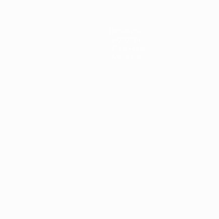
Команды
Новости
О турнире
Магазин
Português