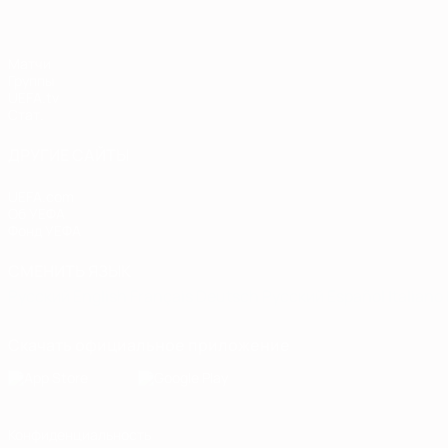
Матчи
Группы
UEFA.tv
Стат.
ДРУГИЕ САЙТЫ
UEFA.com
Об УЕФА
Фонд УЕФА
СМЕНИТЬ ЯЗЫК
Русский
English
Français
Deutsch
Русский
Español
Italiano
Скачать официальное приложение
Конфиденциальность