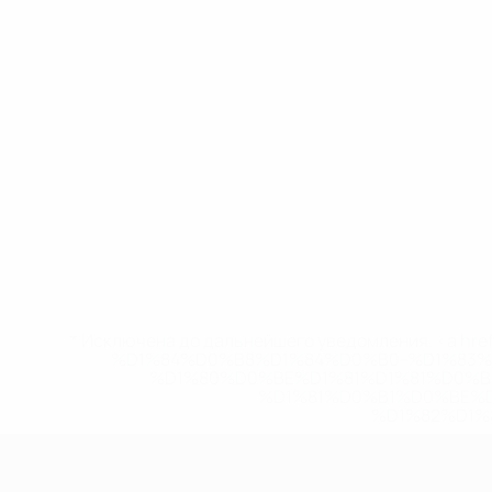
* Исключена до дальнейшего уведомления. <a href
%D1%84%D0%B8%D1%84%D0%B0-%D1%83
%D1%80%D0%BE%D1%81%D1%81%D0%
%D1%81%D0%B1%D0%BE%
%D1%82%D1%
Европейская квалификация