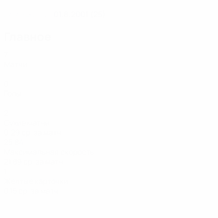
01.8.2001 (25)
ДАТА РОЖДЕНИЯ
Главное
7
Матчи
0
Голы
2
Сухие матчи
0,29 ср. за матч
25,84
Максимальная скорость
21,89 ср. за матч
1
Желтые карточки
0,15 ср. за матч