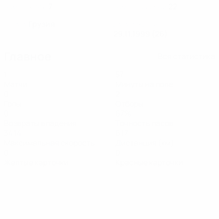
7
22
НОМЕР В КЛУБЕ
НОМЕР В СБОРНОЙ
Грузия
СТРАНА
ДАТА РОЖДЕНИЯ
29.11.1999 (26)
Главное
Вся статистика
1
57
Матчи
Минуты на поле
0
2
Голы
Отборы
0
67%
Возвраты владения
Точность пасов
34,14
6,17
Максимальная скорость
Дистанция (км)
0
0
Желтые карточки
Красные карточки