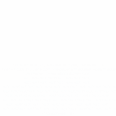
* Исключена до дальнейшего уведомления. <a
href='https://ru.uefa.com/insideuefa/mediaservices/medi
148df8afec70-8ace600b6288-1000--
%D1%84%D0%B8%D1%84%D0%B0-
%D1%83%D0%B5%D1%84%D0%B0-
%D0%B8%D1%81%D0%BA%D0%BB%D1%8E%D1%87%D0%
%D1%80%D0%BE%D1%81%D1%81%D0%B8%D0%B8%D1%
%D0%BA%D0%BB%D1%83%D0%B1%D1%8B-%D0%B8-
%D1%81%D0%B1%D0%BE%D1%80%D0%BD%D1%8B%D0%
%D0%B8%D0%B7-%D0%B2%D1%81%D0%B5%D1%85-
%D1%82%D1%83%D1%80%D0%BD%D0%B8%D1%80%D0%
>Подробнее</a>