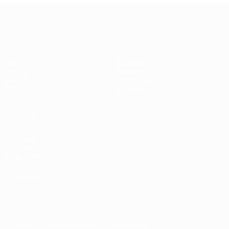
Европейская квалификация
Матчи
Команды
Группы
Новости
UEFA.tv
О турнире
Стат.
Магазин
ДРУГИЕ
САЙТЫ
UEFA.com
Об УЕФА
Фонд УЕФА
СМЕНИТЬ ЯЗЫК
Русский
English
Français
Deutsch
Русский
Español
Italiano
Português
Скачать официальное приложение