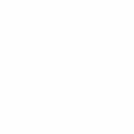
раунд
аунд