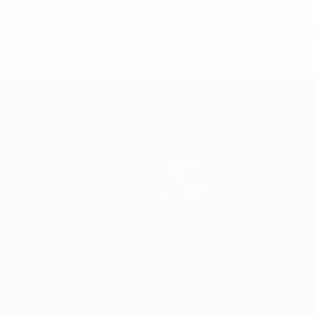
='https://ru.uefa.com/insideuefa/mediaservices/mediarel
%D0%B5%D1%84%D0%B0-%D0%B8%D1%81%D0%BA%D0%B
B8%D0%B8%D1%81%D0%BA%D0%B8%D0%B5-%D0%BA%D0
D1%80%D0%BD%D1%8B%D0%B5-%D0%B8%D0%B7-%D0%B
83%D1%80%D0%BD%D0%B8%D1%80%D0%BE%D0%B2/' >По
Команды
Новости
О турнире
Магазин