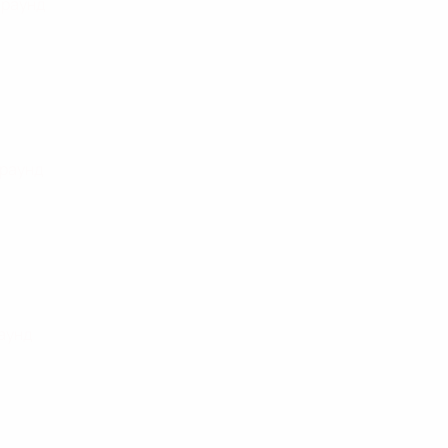
 раунд
 раунд
аунд