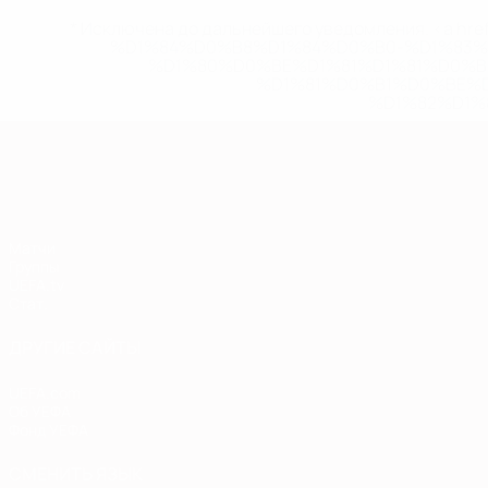
* Исключена до дальнейшего уведомления. <a href
%D1%84%D0%B8%D1%84%D0%B0-%D1%83
%D1%80%D0%BE%D1%81%D1%81%D0%
%D1%81%D0%B1%D0%BE%
%D1%82%D1%
Европейская квалификация
Матчи
Группы
UEFA.tv
Стат.
ДРУГИЕ САЙТЫ
UEFA.com
Об УЕФА
Фонд УЕФА
СМЕНИТЬ ЯЗЫК