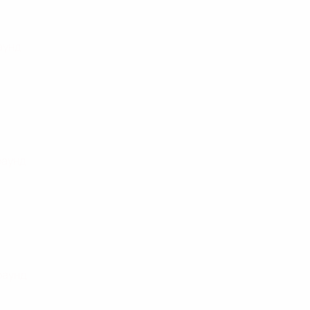
аунд
раунд
раунд