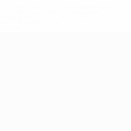
eases/news/0272-148df8afec70-8ace600b6288-1000--
B%D1%8E%D1%87%D0%B8%D0%BB%D0%B8-
%BB%D1%83%D0%B1%D1%8B-%D0%B8-
2%D1%81%D0%B5%D1%85-
дробнее</a>