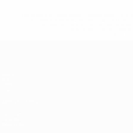
* Исключена до дальнейшего уведомления. <a href
%D1%84%D0%B8%D1%84%D0%B0-%D1%83
%D1%80%D0%BE%D1%81%D1%81%D0%
%D1%81%D0%B1%D0%BE%
%D1%82%D1%
Европейская квалификация
Матчи
Группы
UEFA.tv
Стат.
ДРУГИЕ САЙТЫ
UEFA.com
Об УЕФА
Фонд УЕФА