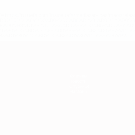
='https://ru.uefa.com/insideuefa/mediaservices/mediarel
%D0%B5%D1%84%D0%B0-%D0%B8%D1%81%D0%BA%D0%B
B8%D0%B8%D1%81%D0%BA%D0%B8%D0%B5-%D0%BA%D0
D1%80%D0%BD%D1%8B%D0%B5-%D0%B8%D0%B7-%D0%B
83%D1%80%D0%BD%D0%B8%D1%80%D0%BE%D0%B2/' >По
Команды
Новости
О турнире
Магазин