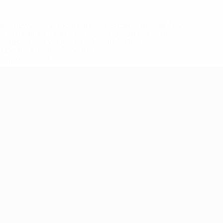
eases/news/0272-148df8afec70-8ace600b6288-1000--
B%D1%8E%D1%87%D0%B8%D0%BB%D0%B8-
%BB%D1%83%D0%B1%D1%8B-%D0%B8-
2%D1%81%D0%B5%D1%85-
дробнее</a>