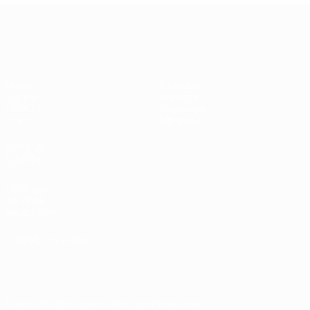
Европейская квалификация
Матчи
Команды
Группы
Новости
UEFA.tv
О турнире
Стат.
Магазин
ДРУГИЕ
САЙТЫ
UEFA.com
Об УЕФА
Фонд УЕФА
СМЕНИТЬ ЯЗЫК
Русский
English
Français
Deutsch
Русский
Español
Italiano
Português
Скачать официальное приложение