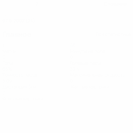
7
Словакия
НОМЕР В СБОРНОЙ
СТРАНА РОЖДЕНИЯ
ДАТА РОЖДЕНИЯ
07.6.2002 (24)
Главное
Вся статистика
1
46
Матчи
Минуты на поле
0
0
Голы
Голевые пасы
65%
32,4
Точность пасов
Максимальная скорость
5,09
0
Дистанция (км)
Желтые карточки
0
Красные карточки