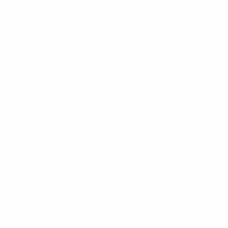
* Исключена до дальнейшего уведомления. <a
href='https://ru.uefa.com/insideuefa/mediaservices/medi
148df8afec70-8ace600b6288-1000--
%D1%84%D0%B8%D1%84%D0%B0-
%D1%83%D0%B5%D1%84%D0%B0-
%D0%B8%D1%81%D0%BA%D0%BB%D1%8E%D1%87%D0%
%D1%80%D0%BE%D1%81%D1%81%D0%B8%D0%B8%D1%
%D0%BA%D0%BB%D1%83%D0%B1%D1%8B-%D0%B8-
%D1%81%D0%B1%D0%BE%D1%80%D0%BD%D1%8B%D0%
%D0%B8%D0%B7-%D0%B2%D1%81%D0%B5%D1%85-
%D1%82%D1%83%D1%80%D0%BD%D0%B8%D1%80%D0%
>Подробнее</a>