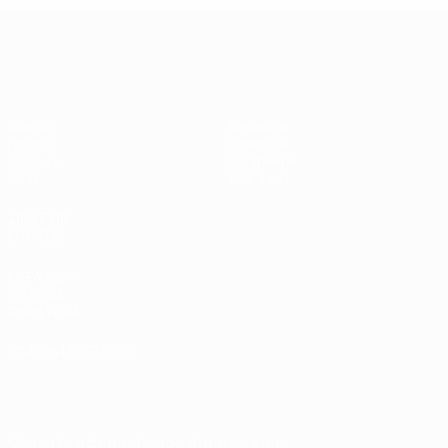
Европейская квалификация
Матчи
Команды
Группы
Новости
UEFA.tv
О турнире
Стат.
Магазин
ДРУГИЕ
САЙТЫ
UEFA.com
Об УЕФА
Фонд УЕФА
СМЕНИТЬ ЯЗЫК
Русский
English
Français
Deutsch
Русский
Español
Italiano
Português
Скачать официальное приложение