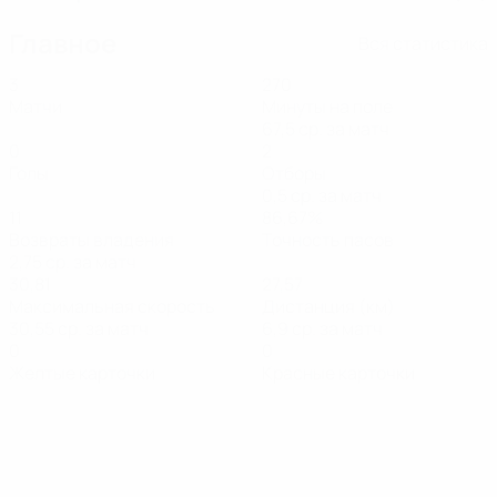
Главное
Вся статистика
3
270
Матчи
Минуты на поле
67,5 ср. за матч
0
2
Голы
Отборы
0,5 ср. за матч
11
86,67%
Возвраты владения
Точность пасов
2,75 ср. за матч
30,81
27,57
Максимальная скорость
Дистанция (км)
30,55 ср. за матч
6,9 ср. за матч
0
0
Желтые карточки
Красные карточки