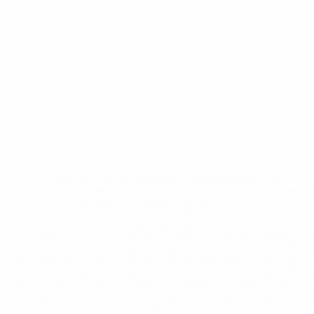
* Исключена до дальнейшего уведомления. <a
href='https://ru.uefa.com/insideuefa/mediaservices/medi
148df8afec70-8ace600b6288-1000--
%D1%84%D0%B8%D1%84%D0%B0-
%D1%83%D0%B5%D1%84%D0%B0-
%D0%B8%D1%81%D0%BA%D0%BB%D1%8E%D1%87%D0%
%D1%80%D0%BE%D1%81%D1%81%D0%B8%D0%B8%D1%
%D0%BA%D0%BB%D1%83%D0%B1%D1%8B-%D0%B8-
%D1%81%D0%B1%D0%BE%D1%80%D0%BD%D1%8B%D0%
%D0%B8%D0%B7-%D0%B2%D1%81%D0%B5%D1%85-
%D1%82%D1%83%D1%80%D0%BD%D0%B8%D1%80%D0%
>Подробнее</a>