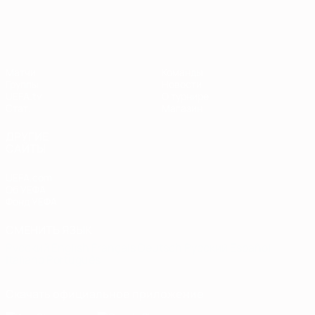
Европейская квалификация
Матчи
Команды
Группы
Новости
UEFA.tv
О турнире
Стат.
Магазин
ДРУГИЕ
САЙТЫ
UEFA.com
Об УЕФА
Фонд УЕФА
СМЕНИТЬ ЯЗЫК
Русский
English
Français
Deutsch
Русский
Español
Italiano
Português
Скачать официальное приложение