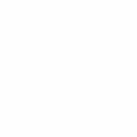
ДАТА РОЖДЕНИЯ
14.4.2002 (24)
Главное
Вся статистика
1
13
Матчи
Минуты на поле
0
0
Голы
Голевые пасы
100%
28,7
Точность пасов
Максимальная скорость
2,13
0
Дистанция (км)
Желтые карточки
0
Красные карточки