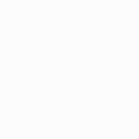
Стат.
Магазин
ДРУГИЕ
САЙТЫ
UEFA.com
Об УЕФА
Фонд УЕФА
СМЕНИТЬ ЯЗЫК
Русский
English
Français
Deutsch
Русский
Español
Italiano
Português
Скачать официальное приложение
Конфиденциальность
Правила и условия
Правила в отношении cookie