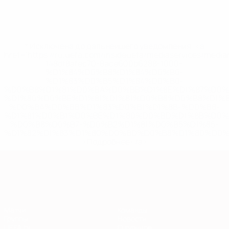
* Исключена до дальнейшего уведомления. <a
href='https://ru.uefa.com/insideuefa/mediaservices/medi
148df8afec70-8ace600b6288-1000--
%D1%84%D0%B8%D1%84%D0%B0-
%D1%83%D0%B5%D1%84%D0%B0-
%D0%B8%D1%81%D0%BA%D0%BB%D1%8E%D1%87%D0%
%D1%80%D0%BE%D1%81%D1%81%D0%B8%D0%B8%D1%
%D0%BA%D0%BB%D1%83%D0%B1%D1%8B-%D0%B8-
%D1%81%D0%B1%D0%BE%D1%80%D0%BD%D1%8B%D0%
%D0%B8%D0%B7-%D0%B2%D1%81%D0%B5%D1%85-
%D1%82%D1%83%D1%80%D0%BD%D0%B8%D1%80%D0%
>Подробнее</a>
Европейская квалификация
Матчи
Команды
Группы
Новости
UEFA.tv
О турнире