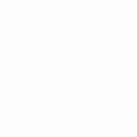
* Исключена до дальнейшего уведомления. <a href
%D1%84%D0%B8%D1%84%D0%B0-%D1%83
%D1%80%D0%BE%D1%81%D1%81%D0%
%D1%81%D0%B1%D0%BE%
%D1%82%D1%