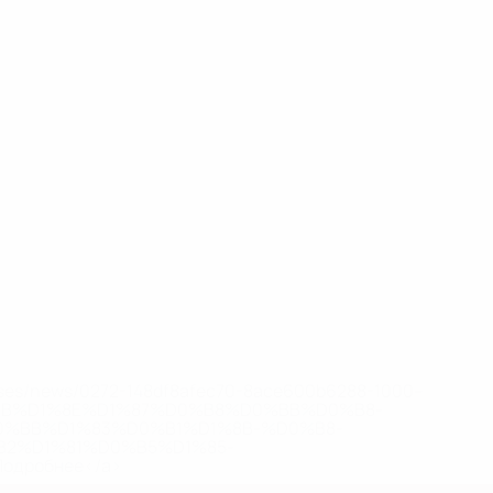
eases/news/0272-148df8afec70-8ace600b6288-1000--
B%D1%8E%D1%87%D0%B8%D0%BB%D0%B8-
%BB%D1%83%D0%B1%D1%8B-%D0%B8-
2%D1%81%D0%B5%D1%85-
дробнее</a>