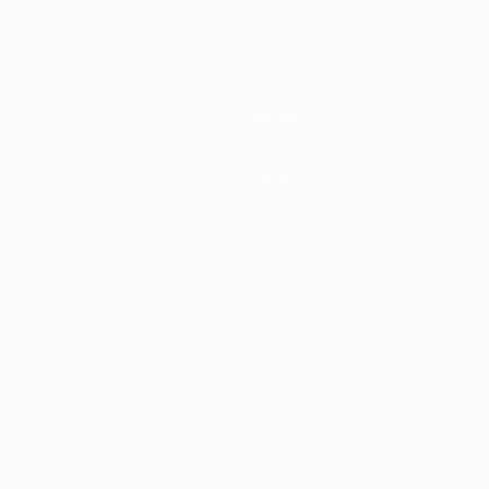
Команды
Новости
О турнире
Магазин
Português