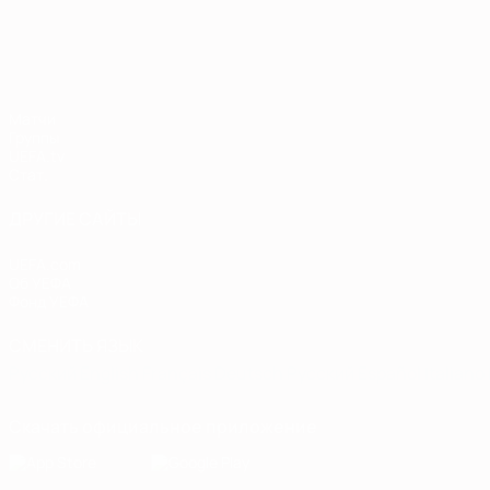
Европейская квалификация
Матчи
Группы
UEFA.tv
Стат.
ДРУГИЕ САЙТЫ
UEFA.com
Об УЕФА
Фонд УЕФА
СМЕНИТЬ ЯЗЫК
Русский
English
Français
Deutsch
Русский
Español
Italiano
Скачать официальное приложение