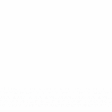
='https://ru.uefa.com/insideuefa/mediaservices/mediarel
%D0%B5%D1%84%D0%B0-%D0%B8%D1%81%D0%BA%D0%B
B8%D0%B8%D1%81%D0%BA%D0%B8%D0%B5-%D0%BA%D0
D1%80%D0%BD%D1%8B%D0%B5-%D0%B8%D0%B7-%D0%B
83%D1%80%D0%BD%D0%B8%D1%80%D0%BE%D0%B2/' >По