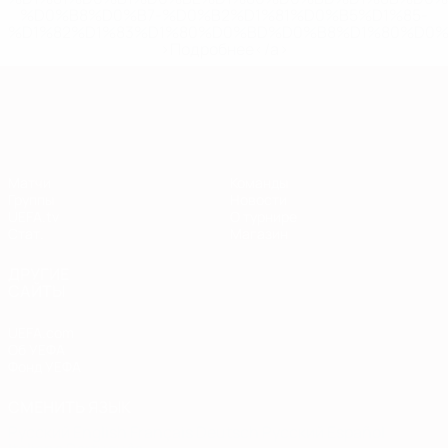
%D0%B8%D0%B7-%D0%B2%D1%81%D0%B5%D1%85-
%D1%82%D1%83%D1%80%D0%BD%D0%B8%D1%80%D0%
>Подробнее</a>
Европейская квалификация
Матчи
Команды
Группы
Новости
UEFA.tv
О турнире
Стат.
Магазин
ДРУГИЕ
САЙТЫ
UEFA.com
Об УЕФА
Фонд УЕФА
СМЕНИТЬ ЯЗЫК
Русский
English
Français
Deutsch
Русский
Español