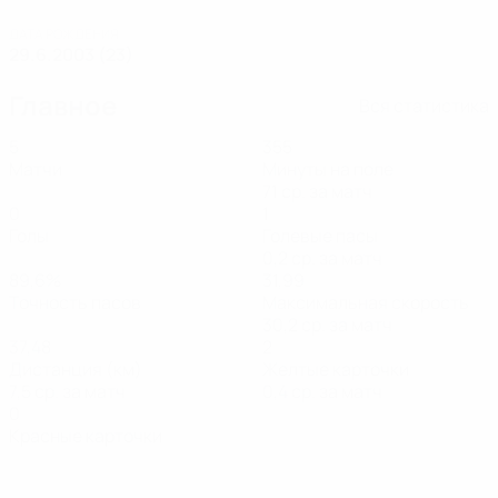
ДАТА РОЖДЕНИЯ
29.6.2003 (23)
Главное
Вся статистика
5
355
Матчи
Минуты на поле
71 ср. за матч
0
1
Голы
Голевые пасы
0,2 ср. за матч
89,6%
31,99
Точность пасов
Максимальная скорость
30,2 ср. за матч
37,48
2
Дистанция (км)
Желтые карточки
7,5 ср. за матч
0,4 ср. за матч
0
Красные карточки