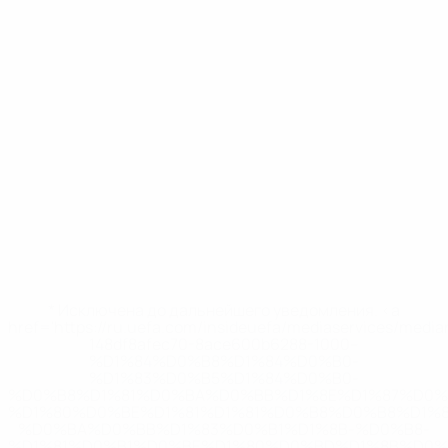
* Исключена до дальнейшего уведомления. <a
href='https://ru.uefa.com/insideuefa/mediaservices/medi
148df8afec70-8ace600b6288-1000--
%D1%84%D0%B8%D1%84%D0%B0-
%D1%83%D0%B5%D1%84%D0%B0-
%D0%B8%D1%81%D0%BA%D0%BB%D1%8E%D1%87%D0%
%D1%80%D0%BE%D1%81%D1%81%D0%B8%D0%B8%D1%
%D0%BA%D0%BB%D1%83%D0%B1%D1%8B-%D0%B8-
%D1%81%D0%B1%D0%BE%D1%80%D0%BD%D1%8B%D0%