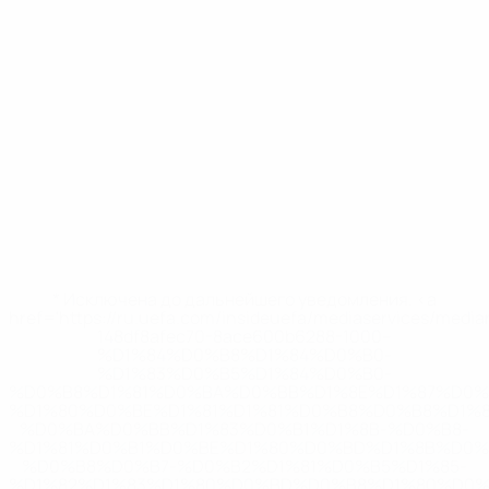
* Исключена до дальнейшего уведомления. <a
href='https://ru.uefa.com/insideuefa/mediaservices/medi
148df8afec70-8ace600b6288-1000--
%D1%84%D0%B8%D1%84%D0%B0-
%D1%83%D0%B5%D1%84%D0%B0-
%D0%B8%D1%81%D0%BA%D0%BB%D1%8E%D1%87%D0%
%D1%80%D0%BE%D1%81%D1%81%D0%B8%D0%B8%D1%
%D0%BA%D0%BB%D1%83%D0%B1%D1%8B-%D0%B8-
%D1%81%D0%B1%D0%BE%D1%80%D0%BD%D1%8B%D0%
%D0%B8%D0%B7-%D0%B2%D1%81%D0%B5%D1%85-
%D1%82%D1%83%D1%80%D0%BD%D0%B8%D1%80%D0%