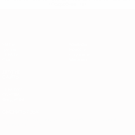
>Подробнее</a>
Европейская квалификация
Матчи
Команды
Группы
Новости
UEFA.tv
О турнире
Стат.
Магазин
ДРУГИЕ
САЙТЫ
UEFA.com
Об УЕФА
Фонд УЕФА
СМЕНИТЬ ЯЗЫК
Русский
English
Français
Deutsch
Русский
Español
Italiano
Português