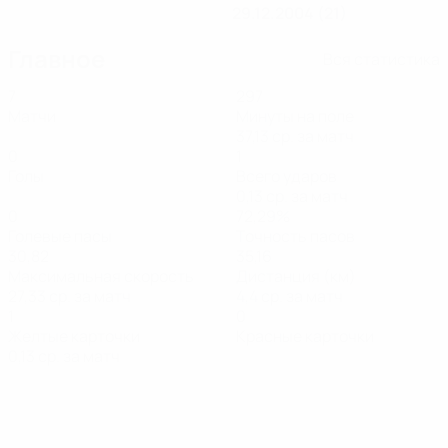
29.12.2004 (21)
Главное
Вся статистика
7
297
Матчи
Минуты на поле
37,13 ср. за матч
0
1
Голы
Всего ударов
0,13 ср. за матч
0
72,29%
Голевые пасы
Точность пасов
30,82
35,16
Максимальная скорость
Дистанция (км)
27,33 ср. за матч
4,4 ср. за матч
1
0
Желтые карточки
Красные карточки
0,13 ср. за матч