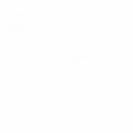
ДАТА РОЖДЕНИЯ
12.7.2004 (22)
Главное
Вся статистика
1
4
Матчи
Минуты на поле
0
0
Голы
Голевые пасы
100%
29,17
Точность пасов
Максимальная скорость
1,08
0
Дистанция (км)
Желтые карточки
0
Красные карточки