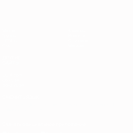
Европейская квалификация
Матчи
Команды
Группы
Новости
UEFA.tv
О турнире
Стат.
Магазин
ДРУГИЕ
САЙТЫ
UEFA.com
Об УЕФА
Фонд УЕФА
СМЕНИТЬ ЯЗЫК
Русский
English
Français
Deutsch
Русский
Español
Italiano
Português
Скачать официальное приложение