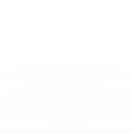
* Исключена до дальнейшего уведомления. <a
href='https://ru.uefa.com/insideuefa/mediaservices/medi
148df8afec70-8ace600b6288-1000--
%D1%84%D0%B8%D1%84%D0%B0-
%D1%83%D0%B5%D1%84%D0%B0-
%D0%B8%D1%81%D0%BA%D0%BB%D1%8E%D1%87%D0%
%D1%80%D0%BE%D1%81%D1%81%D0%B8%D0%B8%D1%
%D0%BA%D0%BB%D1%83%D0%B1%D1%8B-%D0%B8-
%D1%81%D0%B1%D0%BE%D1%80%D0%BD%D1%8B%D0%
%D0%B8%D0%B7-%D0%B2%D1%81%D0%B5%D1%85-
%D1%82%D1%83%D1%80%D0%BD%D0%B8%D1%80%D0%
>Подробнее</a>