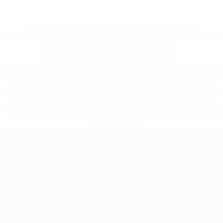
* Исключена до дальнейшего уведомления. <a
href='https://ru.uefa.com/insideuefa/mediaservices/medi
148df8afec70-8ace600b6288-1000--
%D1%84%D0%B8%D1%84%D0%B0-
%D1%83%D0%B5%D1%84%D0%B0-
%D0%B8%D1%81%D0%BA%D0%BB%D1%8E%D1%87%D0%
%D1%80%D0%BE%D1%81%D1%81%D0%B8%D0%B8%D1%
%D0%BA%D0%BB%D1%83%D0%B1%D1%8B-%D0%B8-
%D1%81%D0%B1%D0%BE%D1%80%D0%BD%D1%8B%D0%
%D0%B8%D0%B7-%D0%B2%D1%81%D0%B5%D1%85-
%D1%82%D1%83%D1%80%D0%BD%D0%B8%D1%80%D0%
>Подробнее</a>
Европейская квалификация
Матчи
Команды
Группы
Новости
UEFA.tv
О турнире
Стат.
Магазин