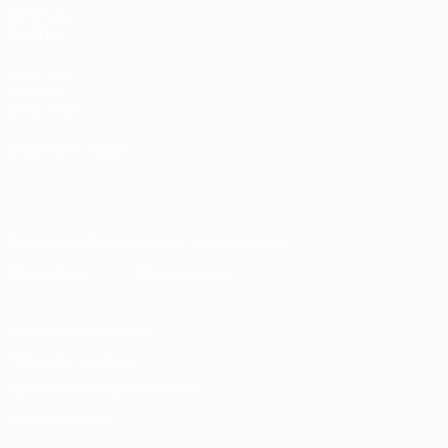
ДРУГИЕ
САЙТЫ
UEFA.com
Об УЕФА
Фонд УЕФА
СМЕНИТЬ ЯЗЫК
Русский
English
Français
Deutsch
Русский
Español
Italiano
Português
Скачать официальное приложение
Конфиденциальность
Правила и условия
Правила в отношении cookie
Настройки куки