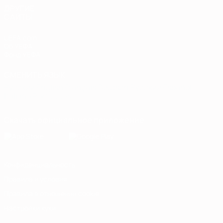
ДРУГИЕ
САЙТЫ
UEFA.com
Об УЕФА
Фонд УЕФА
СМЕНИТЬ ЯЗЫК
Русский
English
Français
Deutsch
Русский
Español
Italiano
Português
Скачать официальное приложение
Конфиденциальность
Правила и условия
Правила в отношении cookie
Настройки куки