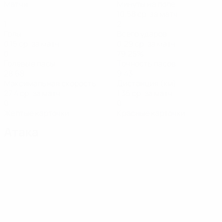
Матчи
Минуты на поле
10,58 ср. за матч
1
2
Голы
Всего ударов
0,15 ср. за матч
0,29 ср. за матч
0
79,25%
Голевые пасы
Точность пасов
28,68
9,43
Максимальная скорость
Дистанция (км)
27,4 ср. за матч
1,35 ср. за матч
0
0
Желтые карточки
Красные карточки
Атака