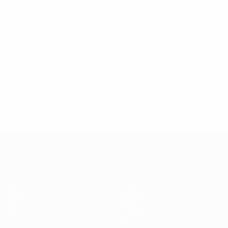
* Исключена до дальнейшего уведомления. <a
href='https://ru.uefa.com/insideuefa/mediaservices/medi
148df8afec70-8ace600b6288-1000--
%D1%84%D0%B8%D1%84%D0%B0-
%D1%83%D0%B5%D1%84%D0%B0-
%D0%B8%D1%81%D0%BA%D0%BB%D1%8E%D1%87%D0%
%D1%80%D0%BE%D1%81%D1%81%D0%B8%D0%B8%D1%
%D0%BA%D0%BB%D1%83%D0%B1%D1%8B-%D0%B8-
%D1%81%D0%B1%D0%BE%D1%80%D0%BD%D1%8B%D0%
%D0%B8%D0%B7-%D0%B2%D1%81%D0%B5%D1%85-
%D1%82%D1%83%D1%80%D0%BD%D0%B8%D1%80%D0%
>Подробнее</a>
Европейская квалификация
Матчи
Команды
Группы
Новости
UEFA.tv
О турнире
Стат.
Магазин