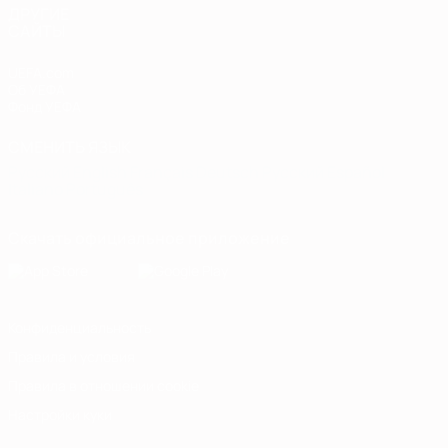
ДРУГИЕ
САЙТЫ
UEFA.com
Об УЕФА
Фонд УЕФА
СМЕНИТЬ ЯЗЫК
Русский
English
Français
Deutsch
Русский
Español
Italiano
Português
Скачать официальное приложение
Конфиденциальность
Правила и условия
Правила в отношении cookie
Настройки куки