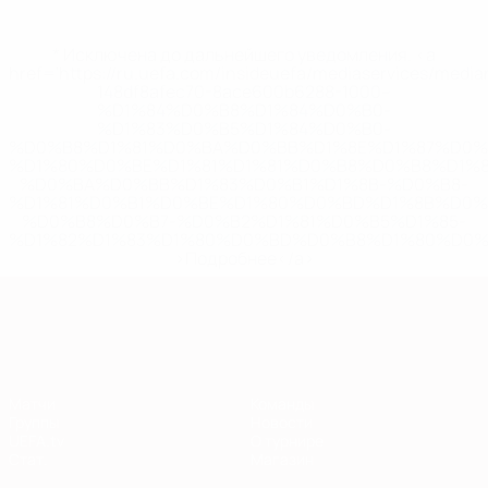
* Исключена до дальнейшего уведомления. <a
href='https://ru.uefa.com/insideuefa/mediaservices/medi
148df8afec70-8ace600b6288-1000--
%D1%84%D0%B8%D1%84%D0%B0-
%D1%83%D0%B5%D1%84%D0%B0-
%D0%B8%D1%81%D0%BA%D0%BB%D1%8E%D1%87%D0%
%D1%80%D0%BE%D1%81%D1%81%D0%B8%D0%B8%D1%
%D0%BA%D0%BB%D1%83%D0%B1%D1%8B-%D0%B8-
%D1%81%D0%B1%D0%BE%D1%80%D0%BD%D1%8B%D0%
%D0%B8%D0%B7-%D0%B2%D1%81%D0%B5%D1%85-
%D1%82%D1%83%D1%80%D0%BD%D0%B8%D1%80%D0%
>Подробнее</a>
Европейская квалификация
Матчи
Команды
Группы
Новости
UEFA.tv
О турнире
Стат.
Магазин