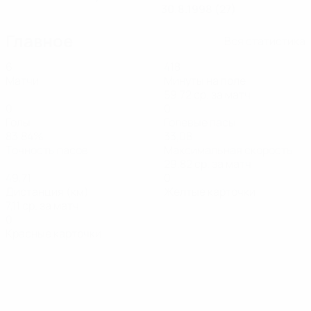
30.8.1998 (27)
Главное
Вся статистика
6
418
Матчи
Минуты на поле
59,72 ср. за матч
0
0
Голы
Голевые пасы
83,84%
33,08
Точность пасов
Максимальная скорость
29,82 ср. за матч
49,71
0
Дистанция (км)
Желтые карточки
7,11 ср. за матч
0
Красные карточки