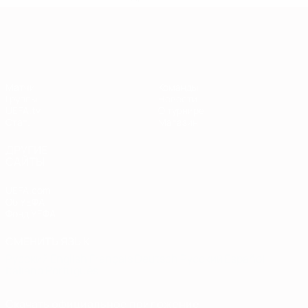
Европейская квалификация
Матчи
Команды
Группы
Новости
UEFA.tv
О турнире
Стат.
Магазин
ДРУГИЕ
САЙТЫ
UEFA.com
Об УЕФА
Фонд УЕФА
СМЕНИТЬ ЯЗЫК
Русский
English
Français
Deutsch
Русский
Español
Italiano
Português
Скачать официальное приложение