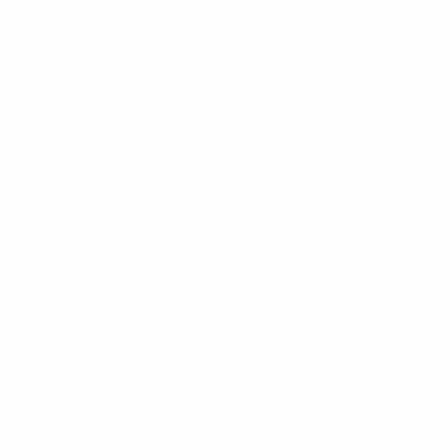
* Исключена до дальнейшего уведомления. <a
href='https://ru.uefa.com/insideuefa/mediaservices/medi
148df8afec70-8ace600b6288-1000--
%D1%84%D0%B8%D1%84%D0%B0-
%D1%83%D0%B5%D1%84%D0%B0-
%D0%B8%D1%81%D0%BA%D0%BB%D1%8E%D1%87%D0%
%D1%80%D0%BE%D1%81%D1%81%D0%B8%D0%B8%D1%
%D0%BA%D0%BB%D1%83%D0%B1%D1%8B-%D0%B8-
%D1%81%D0%B1%D0%BE%D1%80%D0%BD%D1%8B%D0%
%D0%B8%D0%B7-%D0%B2%D1%81%D0%B5%D1%85-
%D1%82%D1%83%D1%80%D0%BD%D0%B8%D1%80%D0%
>Подробнее</a>