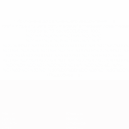
* Исключена до дальнейшего уведомления. <a
href='https://ru.uefa.com/insideuefa/mediaservices/medi
148df8afec70-8ace600b6288-1000--
%D1%84%D0%B8%D1%84%D0%B0-
%D1%83%D0%B5%D1%84%D0%B0-
%D0%B8%D1%81%D0%BA%D0%BB%D1%8E%D1%87%D0%
%D1%80%D0%BE%D1%81%D1%81%D0%B8%D0%B8%D1%
%D0%BA%D0%BB%D1%83%D0%B1%D1%8B-%D0%B8-
%D1%81%D0%B1%D0%BE%D1%80%D0%BD%D1%8B%D0%
%D0%B8%D0%B7-%D0%B2%D1%81%D0%B5%D1%85-
%D1%82%D1%83%D1%80%D0%BD%D0%B8%D1%80%D0%
>Подробнее</a>
Европейская квалификация
Матчи
Команды
Группы
Новости
UEFA.tv
О турнире
Стат.
Магазин