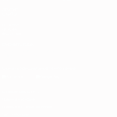
ДРУГИЕ
САЙТЫ
UEFA.com
Об УЕФА
Фонд УЕФА
СМЕНИТЬ ЯЗЫК
Русский
English
Français
Deutsch
Русский
Español
Italiano
Português
Скачать официальное приложение
Конфиденциальность
Правила и условия
Правила в отношении cookie
Настройки куки