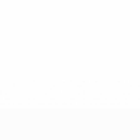
раунд
='https://ru.uefa.com/insideuefa/mediaservices/mediarel
%D0%B5%D1%84%D0%B0-%D0%B8%D1%81%D0%BA%D0%B
B8%D0%B8%D1%81%D0%BA%D0%B8%D0%B5-%D0%BA%D0
D1%80%D0%BD%D1%8B%D0%B5-%D0%B8%D0%B7-%D0%B
83%D1%80%D0%BD%D0%B8%D1%80%D0%BE%D0%B2/' >По