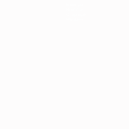
Команды
Новости
О турнире
Магазин
Português