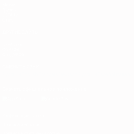
Матчи
Группы
UEFA.tv
Стат.
ДРУГИЕ САЙТЫ
UEFA.com
Об УЕФА
Фонд УЕФА
СМЕНИТЬ ЯЗЫК
Русский
English
Français
Deutsch
Русский
Español
Italiano
Скачать официальное приложение
Конфиденциальность
Правила и условия
Правила в отношении cookie