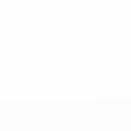
Европейская квалификация
пт 6 июн. 2025
· Отборочный 
* Исключена до дальнейшего уведомления. <a href
%D1%84%D0%B8%D1%84%D0%B0-%D1%83
%D1%80%D0%BE%D1%81%D1%81%D0%
%D1%81%D0%B1%D0%BE%
%D1%82%D1%
Европейская квалификация