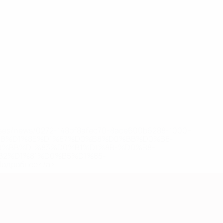
eases/news/0272-148df8afec70-8ace600b6288-1000--
B%D1%8E%D1%87%D0%B8%D0%BB%D0%B8-
%BB%D1%83%D0%B1%D1%8B-%D0%B8-
2%D1%81%D0%B5%D1%85-
дробнее</a>