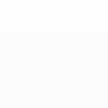
eases/news/0272-148df8afec70-8ace600b6288-1000--
B%D1%8E%D1%87%D0%B8%D0%BB%D0%B8-
%BB%D1%83%D0%B1%D1%8B-%D0%B8-
2%D1%81%D0%B5%D1%85-
дробнее</a>