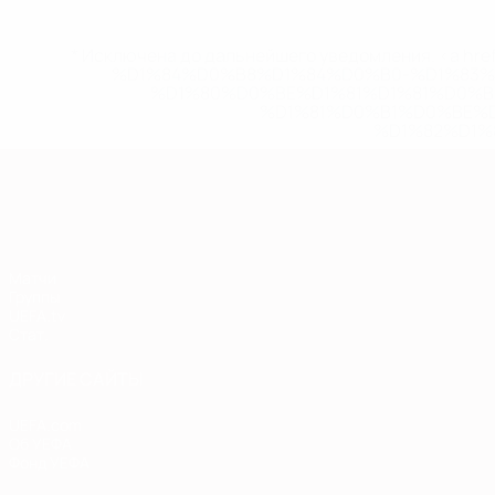
* Исключена до дальнейшего уведомления. <a href
%D1%84%D0%B8%D1%84%D0%B0-%D1%83
%D1%80%D0%BE%D1%81%D1%81%D0%
%D1%81%D0%B1%D0%BE%
%D1%82%D1%
Европейская квалификация
Матчи
Группы
UEFA.tv
Стат.
ДРУГИЕ САЙТЫ
UEFA.com
Об УЕФА
Фонд УЕФА