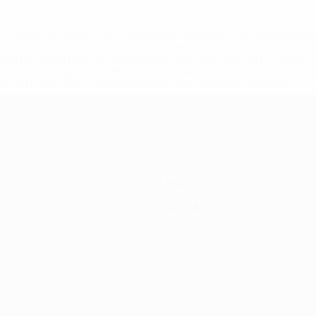
='https://ru.uefa.com/insideuefa/mediaservices/mediarel
%D0%B5%D1%84%D0%B0-%D0%B8%D1%81%D0%BA%D0%B
B8%D0%B8%D1%81%D0%BA%D0%B8%D0%B5-%D0%BA%D0
D1%80%D0%BD%D1%8B%D0%B5-%D0%B8%D0%B7-%D0%B
83%D1%80%D0%BD%D0%B8%D1%80%D0%BE%D0%B2/' >По
Команды
Новости
О турнире
Магазин