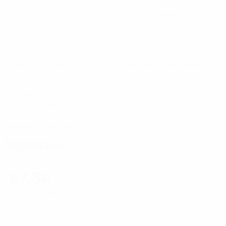
Матчи
Минуты на поле
43,67 ср. за матч
1
0
Голы
Голевые пасы
0,34 ср. за матч
67,34%
31,47
Точность пасов
Максимальная скорость
31,21 ср. за матч
11,77
0
Дистанция (км)
Желтые карточки
3,93 ср. за матч
0
Красные карточки
Передачи
67,34
Точность пасов