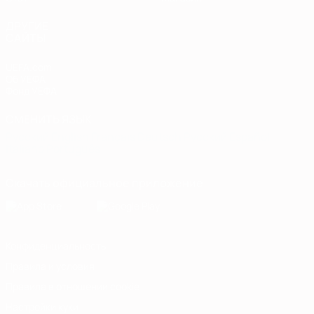
ДРУГИЕ
САЙТЫ
UEFA.com
Об УЕФА
Фонд УЕФА
СМЕНИТЬ ЯЗЫК
Русский
English
Français
Deutsch
Русский
Español
Italiano
Português
Скачать официальное приложение
Конфиденциальность
Правила и условия
Правила в отношении cookie
Настройки куки