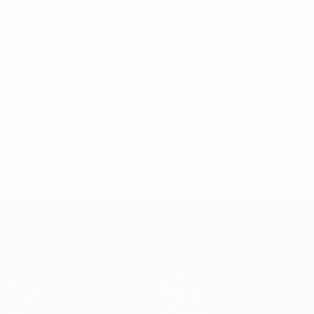
* Исключена до дальнейшего уведомления. <a
href='https://ru.uefa.com/insideuefa/mediaservices/medi
148df8afec70-8ace600b6288-1000--
%D1%84%D0%B8%D1%84%D0%B0-
%D1%83%D0%B5%D1%84%D0%B0-
%D0%B8%D1%81%D0%BA%D0%BB%D1%8E%D1%87%D0%
%D1%80%D0%BE%D1%81%D1%81%D0%B8%D0%B8%D1%
%D0%BA%D0%BB%D1%83%D0%B1%D1%8B-%D0%B8-
%D1%81%D0%B1%D0%BE%D1%80%D0%BD%D1%8B%D0%
%D0%B8%D0%B7-%D0%B2%D1%81%D0%B5%D1%85-
%D1%82%D1%83%D1%80%D0%BD%D0%B8%D1%80%D0%
>Подробнее</a>
Европейская квалификация
Матчи
Команды
Группы
Новости
UEFA.tv
О турнире
Стат.
Магазин