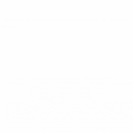
Европейская квалификация
сб 6 сент. 2025
· Отборочный
раунд
* Исключена до дальнейшего уведомления. <a
href='https://ru.uefa.com/insideuefa/mediaservices/medi
148df8afec70-8ace600b6288-1000--
%D1%84%D0%B8%D1%84%D0%B0-
%D1%83%D0%B5%D1%84%D0%B0-
%D0%B8%D1%81%D0%BA%D0%BB%D1%8E%D1%87%D0%
%D1%80%D0%BE%D1%81%D1%81%D0%B8%D0%B8%D1%
%D0%BA%D0%BB%D1%83%D0%B1%D1%8B-%D0%B8-
%D1%81%D0%B1%D0%BE%D1%80%D0%BD%D1%8B%D0%
%D0%B8%D0%B7-%D0%B2%D1%81%D0%B5%D1%85-
%D1%82%D1%83%D1%80%D0%BD%D0%B8%D1%80%D0%