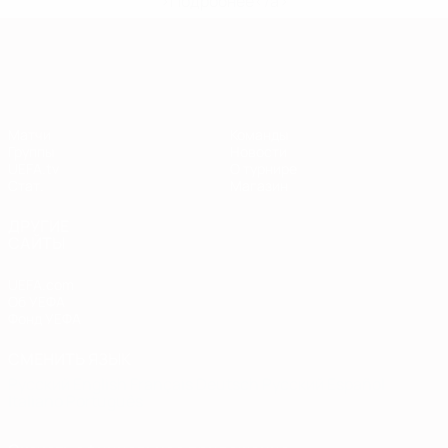
>Подробнее</a>
Европейская квалификация
Матчи
Команды
Группы
Новости
UEFA.tv
О турнире
Стат.
Магазин
ДРУГИЕ
САЙТЫ
UEFA.com
Об УЕФА
Фонд УЕФА
СМЕНИТЬ ЯЗЫК
Русский
English
Français
Deutsch
Русский
Español
Italiano
Português