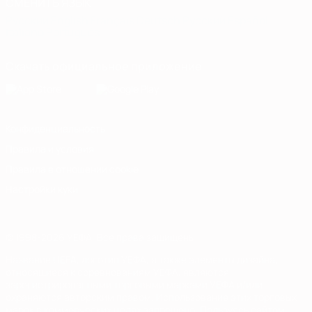
СМЕНИТЬ ЯЗЫК
Русский
English
Français
Deutsch
Русский
Español
Italiano
Português
Скачать официальное приложение
Конфиденциальность
Правила и условия
Правила в отношении cookie
Настройки куки
© 1998-2026 УЕФА. Все права защищены
Название UEFA, логотип УЕФА, а также элементы дизайна,
относящиеся к соревнованиям УЕФА, являются
зарегистрированными торговыми марками УЕФА и/или
охраняются авторским правом. Использование этих торговых
марок в коммерческих целях запрещено. Пользуясь сайтом