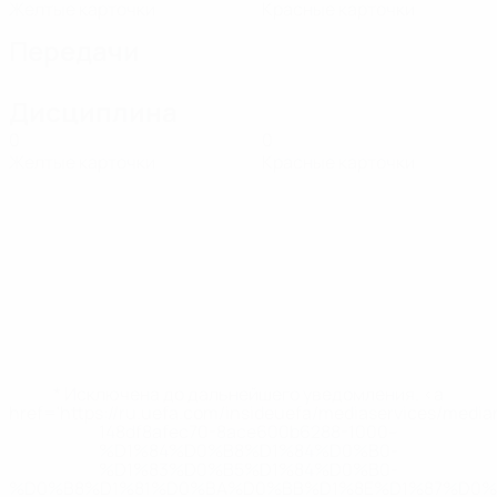
Желтые карточки
Красные карточки
Передачи
Дисциплина
0
0
Желтые карточки
Красные карточки
* Исключена до дальнейшего уведомления. <a
href='https://ru.uefa.com/insideuefa/mediaservices/medi
148df8afec70-8ace600b6288-1000--
%D1%84%D0%B8%D1%84%D0%B0-
%D1%83%D0%B5%D1%84%D0%B0-
%D0%B8%D1%81%D0%BA%D0%BB%D1%8E%D1%87%D0%