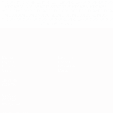
%D1%80%D0%BE%D1%81%D1%81%D0%B8%D0%B8%D1%
%D0%BA%D0%BB%D1%83%D0%B1%D1%8B-%D0%B8-
%D1%81%D0%B1%D0%BE%D1%80%D0%BD%D1%8B%D0%
%D0%B8%D0%B7-%D0%B2%D1%81%D0%B5%D1%85-
%D1%82%D1%83%D1%80%D0%BD%D0%B8%D1%80%D0%
>Подробнее</a>
Европейская квалификация
Матчи
Команды
Группы
Новости
UEFA.tv
О турнире
Стат.
Магазин
ДРУГИЕ
САЙТЫ
UEFA.com
Об УЕФА
Фонд УЕФА