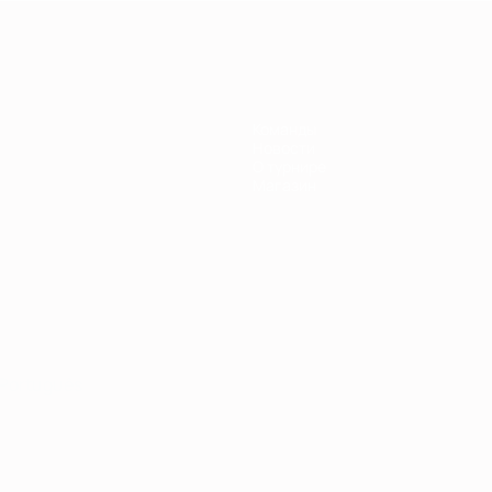
Команды
Новости
О турнире
Магазин
Português