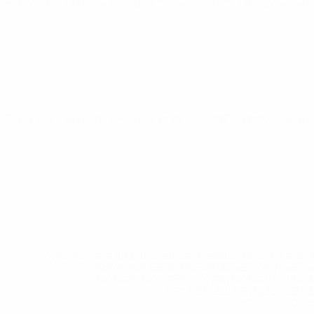
Европейская квалификация
пн 9 июн. 2025
· Отборочный 
Европейская квалификация
вт 25 мар. 2025
· Отборочный 
* Исключена до дальнейшего уведомления. <a href
%D1%84%D0%B8%D1%84%D0%B0-%D1%83
%D1%80%D0%BE%D1%81%D1%81%D0%
%D1%81%D0%B1%D0%BE%
%D1%82%D1%