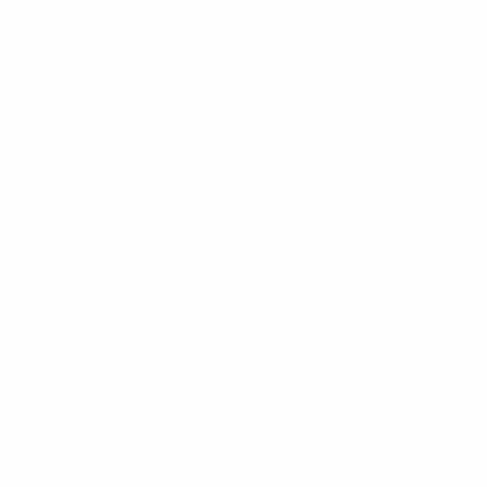
раунд
раунд
='https://ru.uefa.com/insideuefa/mediaservices/mediarel
%D0%B5%D1%84%D0%B0-%D0%B8%D1%81%D0%BA%D0%B
B8%D0%B8%D1%81%D0%BA%D0%B8%D0%B5-%D0%BA%D0
D1%80%D0%BD%D1%8B%D0%B5-%D0%B8%D0%B7-%D0%B
83%D1%80%D0%BD%D0%B8%D1%80%D0%BE%D0%B2/' >По