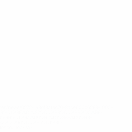
eases/news/0272-148df8afec70-8ace600b6288-1000--
B%D1%8E%D1%87%D0%B8%D0%BB%D0%B8-
%BB%D1%83%D0%B1%D1%8B-%D0%B8-
2%D1%81%D0%B5%D1%85-
дробнее</a>