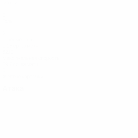
Матчи
0
Голы
2
Голевые пасы
0,25 ср. за матч
32,19
Максимальная скорость
29,7 ср. за матч
0
Желтые карточки
Атака