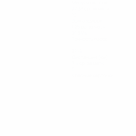
Минуты на поле
27,38 ср. за матч
10
Всего ударов
1,25 ср. за матч
91,34%
Точность пасов
27,14
Дистанция (км)
3,4 ср. за матч
0
Красные карточки