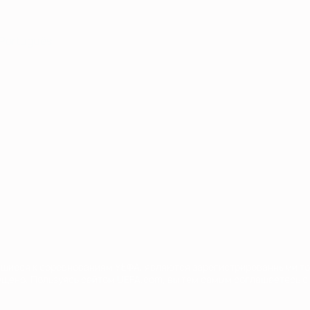
Português
сящиеся к соревнованиям УЕФА, являются зарегистрированными т
щено. Пользуясь сайтом UEFA.com, вы тем самым соглашаетесь с 