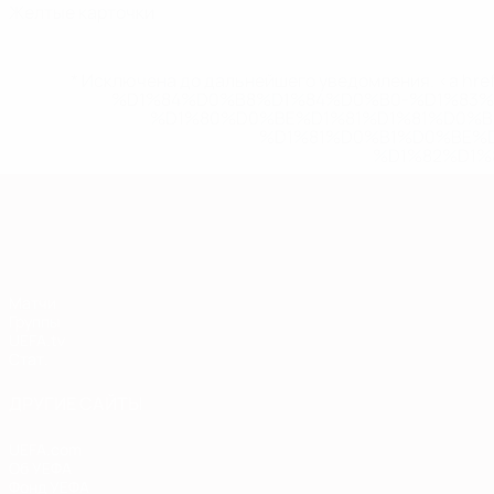
Желтые карточки
* Исключена до дальнейшего уведомления. <a href
%D1%84%D0%B8%D1%84%D0%B0-%D1%83
%D1%80%D0%BE%D1%81%D1%81%D0%
%D1%81%D0%B1%D0%BE%
%D1%82%D1%
Европейская квалификация
Матчи
Группы
UEFA.tv
Стат.
ДРУГИЕ САЙТЫ
UEFA.com
Об УЕФА
Фонд УЕФА