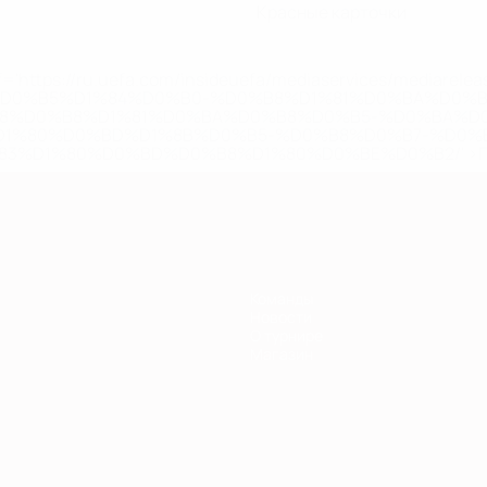
Красные карточки
='https://ru.uefa.com/insideuefa/mediaservices/mediarel
%D0%B5%D1%84%D0%B0-%D0%B8%D1%81%D0%BA%D0%B
B8%D0%B8%D1%81%D0%BA%D0%B8%D0%B5-%D0%BA%D0
D1%80%D0%BD%D1%8B%D0%B5-%D0%B8%D0%B7-%D0%B
83%D1%80%D0%BD%D0%B8%D1%80%D0%BE%D0%B2/' >По
Команды
Новости
О турнире
Магазин