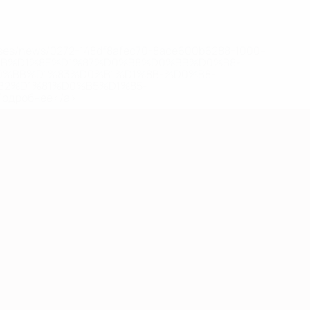
eases/news/0272-148df8afec70-8ace600b6288-1000--
B%D1%8E%D1%87%D0%B8%D0%BB%D0%B8-
%BB%D1%83%D0%B1%D1%8B-%D0%B8-
2%D1%81%D0%B5%D1%85-
дробнее</a>